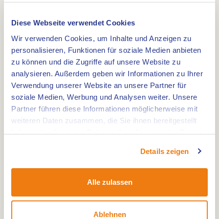
Diese Webseite verwendet Cookies
Wir verwenden Cookies, um Inhalte und Anzeigen zu
personalisieren, Funktionen für soziale Medien anbieten
zu können und die Zugriffe auf unsere Website zu
Al voor de 22e keer organiseert de stad Wegberg
analysieren. Außerdem geben wir Informationen zu Ihrer
samen met sponsors en Japis Bistro de
Verwendung unserer Website an unsere Partner für
Wegberger Kultursommer op het Rathausplatz. De
soziale Medien, Werbung und Analysen weiter. Unsere
organisatie biedt een gevarieerd
Partner führen diese Informationen möglicherweise mit
muziekprogramma aan voor verschillende
weiteren Daten zusammen, die Sie ihnen bereitgestellt
leeftijdsgroepen met muzikale hoogstandjes.
haben oder die sie im Rahmen Ihrer Nutzung der Dienste
gesammelt haben.
Het programma is als volgt:
Details zeigen
Zondag 3 mei - Dr. Bob - 15.30 uur
Alle zulassen
Zondag 7 juni - Acoustic Delite - 15.30 uur
Zaterdag 20 juni - Beets n´ Berries - 19.30 uur
Zondag 5 juli - Rob & Paddy - 15.30 uur
Ablehnen