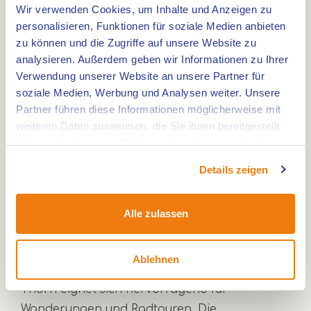
Wir verwenden Cookies, um Inhalte und Anzeigen zu
0,0km
personalisieren, Funktionen für soziale Medien anbieten
B&B 't Kapelhuis
zu können und die Zugriffe auf unsere Website zu
analysieren. Außerdem geben wir Informationen zu Ihrer
Verwendung unserer Website an unsere Partner für
soziale Medien, Werbung und Analysen weiter. Unsere
Hotels und Pensionen in Thorn
Partner führen diese Informationen möglicherweise mit
weiteren Daten zusammen, die Sie ihnen bereitgestellt
Thorn, auch bekannt als die weiße Stadt, ist
haben oder die sie im Rahmen Ihrer Nutzung der Dienste
eine schöne, historische Stadt in der
gesammelt haben.
Details zeigen
Gemeinde Maasgouw. Den Spitznamen "die
weiße Stadt" verdankt Thorn den
charakteristischen weiß gestrichenen
Alle zulassen
Fassaden der historischen Gebäude, die die
Stadt zieren. Nicht nur die historische Stadt ist
Ablehnen
einen Besuch wert, auch die Umgebung von
Thorn eignet sich hervorragend für
Wanderungen und Radtouren. Die