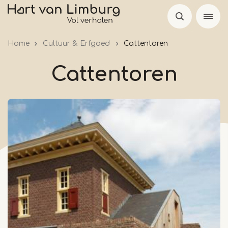
Skip
to
main
Home
Cultuur & Erfgoed
Cattentoren
content
Cattentoren