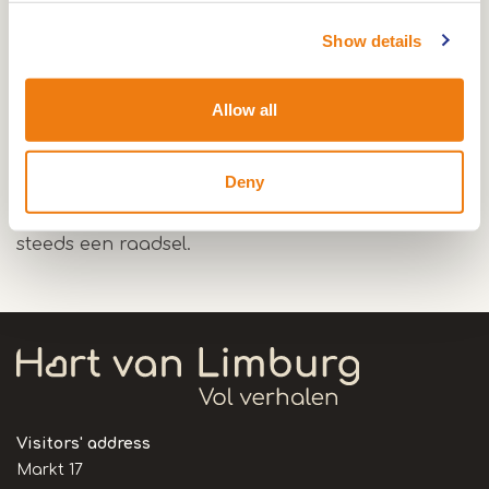
Show details
De Cattentoren is een interessant monument.
Allow all
Het vertelt de geschiedenis van de Middeleeuwse
stadsmuur van Roermond in een notendop. Maar
Deny
het is ook een mysterieus monument, ondanks
diepgaand onderzoek zijn bepaalde zaken nog
steeds een raadsel.
Visitors' address
Markt 17