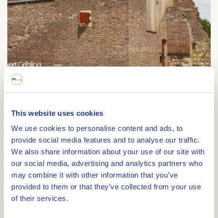
Cattentoren
This website uses cookies
Cattentoren
We use cookies to personalise content and ads, to
Wilhelminasingel
provide social media features and to analyse our traffic.
We also share information about your use of our site with
6041 CH
ROERMOND
our social media, advertising and analytics partners who
may combine it with other information that you’ve
provided to them or that they’ve collected from your use
of their services.
Route