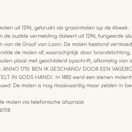
olen uit 1296, gebruikt als graanmolen op de Abeek.
 de oudste vermelding dateert uit 1296, fungeerde al
 van de Graaf van Loon. De molen bestond vermoedel
randde de molen af, waarschijnlijk door brandstichting
uten plaat met geschilderd opschrift, afkomstig van
aan: ANNO 1710: BEN IK GESCHAND/ DOOR EEN VAGE
T IN GODS HAND/. In 1882 werd een stenen molenhu
ouwd. De molen is nog maalvaardig maar zelden in bedr
de molen via telefonische afspraak
61118