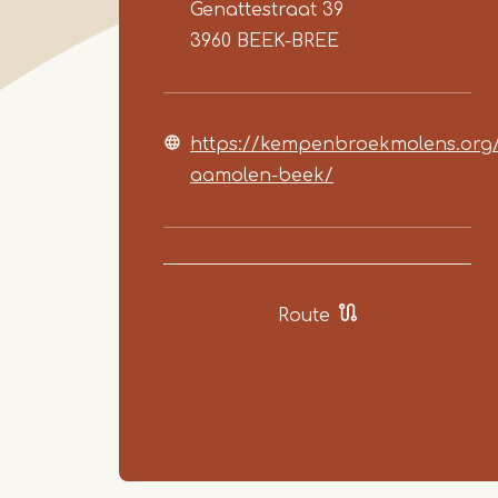
Genattestraat 39
3960
BEEK-BREE
https://kempenbroekmolens.org
aamolen-beek/
Route