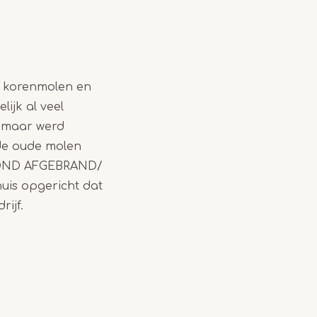
s korenmolen en
ijk al veel
, maar werd
 de oude molen
BOND AFGEBRAND/
is opgericht dat
ijf.