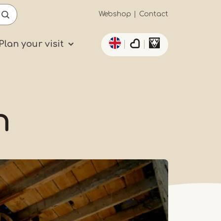
Secundaïre
Webshop
Contact
List additional actio
navigatie
Plan your visit
n