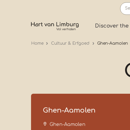
Skip
to
main
Prima
Discover the
content
Home
Cultuur & Erfgoed
Ghen-Aamolen
Ghen-Aamolen
Ghen-Aamolen