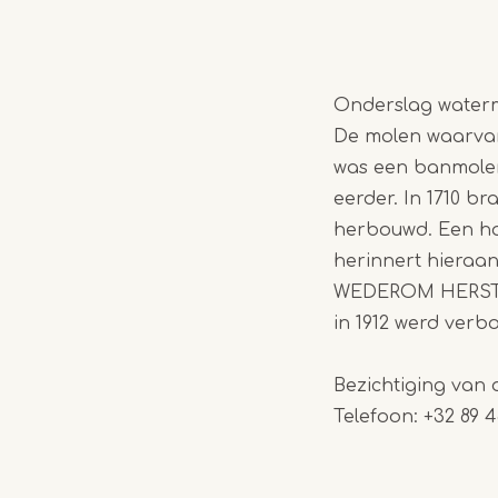
Onderslag waterm
De molen waarvan
was een banmolen
eerder. In 1710 b
herbouwd. Een ho
herinnert hier
WEDEROM HERSTEL
in 1912 werd verb
Bezichtiging van 
Telefoon: +32 89 4