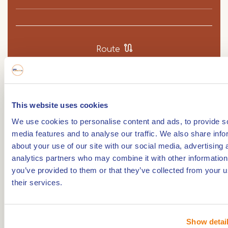
Route
Onderslag watermolen, gebouwd voor 856 en
This website uses cookies
gebruikt als olie-, schors en graanmolen op de
We use cookies to personalise content and ads, to provide s
Aabeek.
media features and to analyse our traffic. We also share info
Een van de oudste molens van België. Deze
about your use of our site with our social media, advertising 
geschiedenis van de molen gaat terug naar 710.
analytics partners who may combine it with other information
you’ve provided to them or that they’ve collected from your u
De molen omvatte vroeger drie molens: een
their services.
oliemolen, afgebroken in 1914 en schorsmolen
ontmanteld in 1923. Alleen de graanmolen bleef
behouden. De molen wordt voor het eerst
Show detai