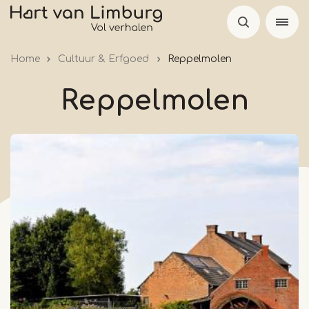
Skip
to
main
Home
Cultuur & Erfgoed
Reppelmolen
content
Reppelmolen