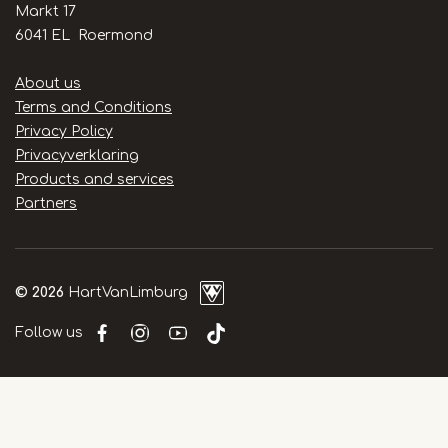
Markt 17
6041 EL Roermond
Handige
About us
links
Terms and Conditions
Privacy Policy
Privacyverklaring
Products and services
Partners
© 2026
HartVanLimburg
Follow us