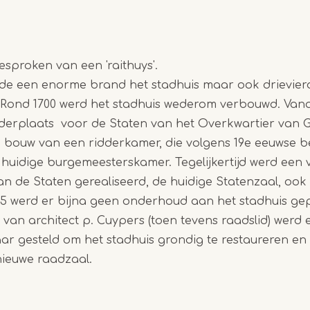
esproken van een 'raithuys'.
egde een enorme brand het stadhuis maar ook drievie
 Rond 1700 werd het stadhuis wederom verbouwd. Vanaf
derplaats voor de Staten van het Overkwartier van G
bouw van een ridderkamer, die volgens 19e eeuwse b
e huidige burgemeesterskamer. Tegelijkertijd werd een 
 de Staten gerealiseerd, de huidige Statenzaal, ook
905 werd er bijna geen onderhoud aan het stadhuis g
van architect p. Cuypers (toen tevens raadslid) werd e
ar gesteld om het stadhuis grondig te restaureren en 
ieuwe raadzaal.