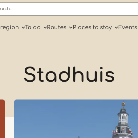
ry
 region
To do
Routes
Places to stay
Events
Stadhuis