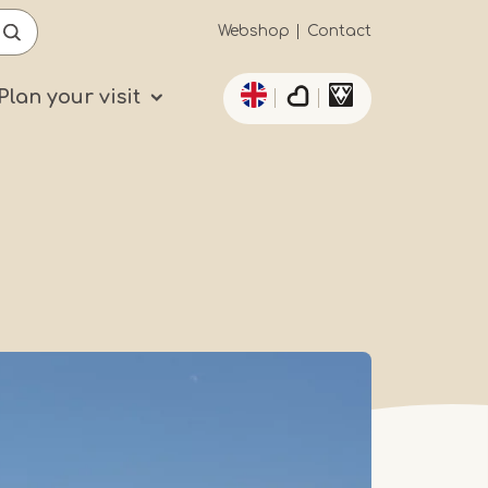
Secundaïre
Webshop
Contact
List additional actio
navigatie
Plan your visit