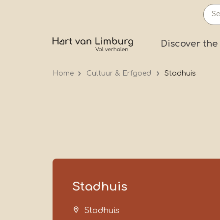
Skip
to
main
Prima
Discover the
content
Home
Cultuur & Erfgoed
Stadhuis
Stadhuis
Stadhuis