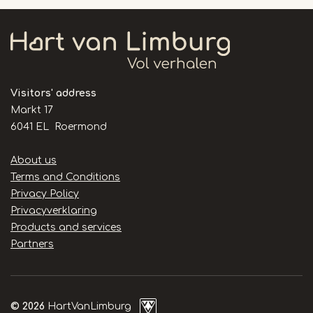
Visitors' address
Markt 17
6041 EL Roermond
Handige
About us
links
Terms and Conditions
Privacy Policy
Privacyverklaring
Products and services
Partners
© 2026
HartVanLimburg