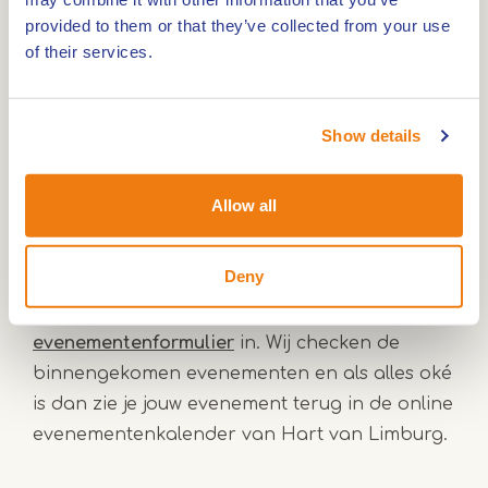
gemeente Roerdalen. Ben jij op zoek naar
provided to them or that they’ve collected from your use
evenementen elders in de regio Limburg
? Kijk
of their services.
dan op ons algemene evenementenoverzicht
waarin de evenementen uit de regio Hart van
Show details
Limburg zijn opgenomen.
Allow all
Zelf evenementen aanmelden
Organiseer jij een evenement of activiteit in de
Deny
gemeente Roerdalen en wil je deze extra
onder de aandacht brengen? Vul het
online
evenementenformulier
in. Wij checken de
binnengekomen evenementen en als alles oké
is dan zie je jouw evenement terug in de online
evenementenkalender van Hart van Limburg.