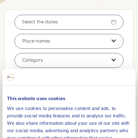
Search
Remove filters
This website uses cookies
We use cookies to personalise content and ads, to
Evenementen in de regio
provide social media features and to analyse our traffic.
We also share information about your use of our site with
Hierboven staan alle evenementen en
our social media, advertising and analytics partners who
activiteiten die er te doen en beleven zijn in de
may combine it with other information that you’ve