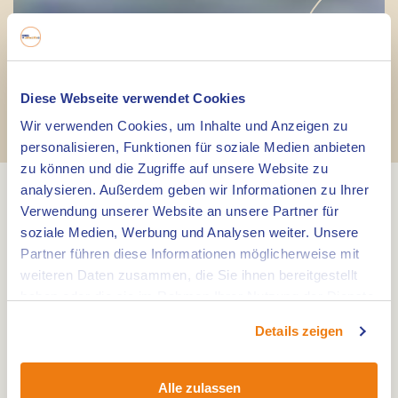
Angelschein
in
Diese Webseite verwendet Cookies
Wir verwenden Cookies, um Inhalte und Anzeigen zu
Limburg
personalisieren, Funktionen für soziale Medien anbieten
zu können und die Zugriffe auf unsere Website zu
analysieren. Außerdem geben wir Informationen zu Ihrer
Verwendung unserer Website an unsere Partner für
Verschiedene Angelscheine
soziale Medien, Werbung und Analysen weiter. Unsere
Möchten Sie in der Maas oder den Maas-Seen
Partner führen diese Informationen möglicherweise mit
weiteren Daten zusammen, die Sie ihnen bereitgestellt
angeln? Wir helfen Ihnen mit dem passenden
haben oder die sie im Rahmen Ihrer Nutzung der Dienste
Angelschein. Es gibt nämlich verschiedene
gesammelt haben.
Angelscheine.
Details zeigen
Limburg-Angelschein (gültig für 1 Tag)
Alle zulassen