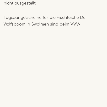
nicht ausgestellt.
Tagesangelscheine für die Fischteiche De
Wolfsboom in Swalmen sind beim
VVV-
Servicepunkt Swalmen/Van Heijster Kantoor
erhältlich und kosten 6,00 €.
VISpas
Mit dem VISpas dürfen Sie in mehr als 90 % der
niederländischen Oberflächengewässer angeln,
gemäß der Gemeinsamen Liste der
niederländischen VIS-Gewässer.
Der kostenlose VISplanner (
www.visplanner.n
l
oder App) ist ebenfalls rechtsgültig.