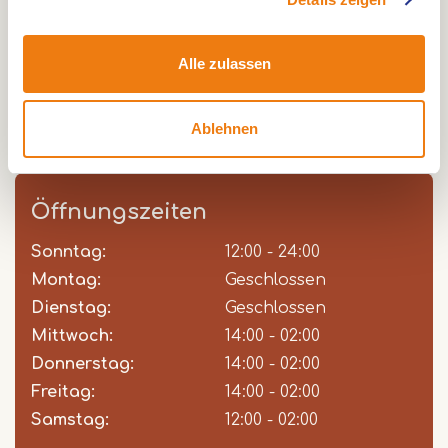
Ruhr, wo in den Sommermonaten viele Boote
anlegen. Sie haben einen Blick auf die
Alle zulassen
Steinbrücke aus dem 17. Jahrhundert und auf der
anderen Seite können Sie den alten Vorort St.
Jakob sehen.
Ablehnen
Öffnungszeiten
Sonntag:
Day
Time
Comment
12:00 - 24:00
slot
Montag:
Geschlossen
Dienstag:
Geschlossen
Mittwoch:
14:00 - 02:00
Donnerstag:
14:00 - 02:00
Freitag:
14:00 - 02:00
Samstag:
12:00 - 02:00