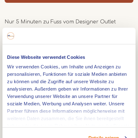
Nur 5 Minuten zu Fuss vom Designer Outlet
Roermond entfernt finden Sie das gemutliche und
stimmungsvolle Grand Café Blond und Blond.
Ein Ort, an dem man sich schnell zu Hause fühlt
und an dem man mittags und abends essen kann.
Diese Webseite verwendet Cookies
Wenn Sie wissen möchten, was wir servieren,
Wir verwenden Cookies, um Inhalte und Anzeigen zu
schauen Sie auf unserer Website nach dem Menü.
personalisieren, Funktionen für soziale Medien anbieten
zu können und die Zugriffe auf unsere Website zu
analysieren. Außerdem geben wir Informationen zu Ihrer
Natürlich können Sie auch eine Tasse Kaffee
Verwendung unserer Website an unsere Partner für
trinken kommen.
soziale Medien, Werbung und Analysen weiter. Unsere
Partner führen diese Informationen möglicherweise mit
Blond und Blond liegt an einem der schönsten
weiteren Daten zusammen, die Sie ihnen bereitgestellt
Orte von Roermond, an der Roerkade. Hier
haben oder die sie im Rahmen Ihrer Nutzung der Dienste
gesammelt haben.
haben Sie einen einzigartigen Blick über der Fluss
Details zeigen