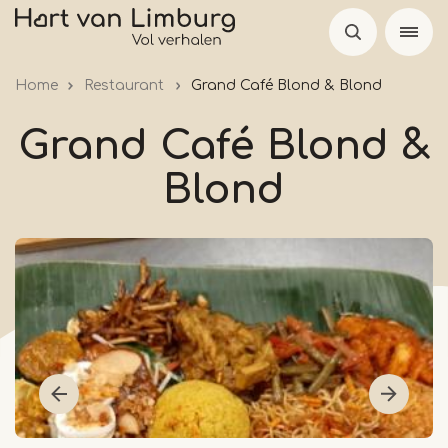
Skip
to
main
Home
Restaurant
Grand Café Blond & Blond
content
Grand Café Blond &
Blond