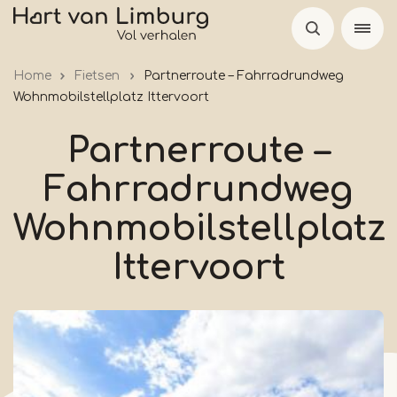
Skip
to
main
Home
Fietsen
Partnerroute – Fahrradrundweg
content
Wohnmobilstellplatz Ittervoort
Partnerroute –
Fahrradrundweg
Wohnmobilstellplatz
Ittervoort