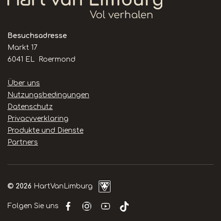
Besuchsadresse
Markt 17
6041 EL Roermond
Handige
Über uns
links
Nutzungsbedingungen
Datenschutz
Privacyverklaring
Produkte und Dienste
Partners
© 2026
HartVanLimburg
Folgen Sie uns