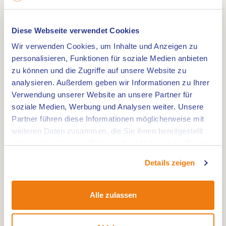
Fähre, was dem Fahrradrundweg
Wohnmobilstellplatz Ittervoort eine zusätzliche
Erfahrung verleiht.
Diese Webseite verwendet Cookies
Wir verwenden Cookies, um Inhalte und Anzeigen zu
Mehr unterwegs entdecken
personalisieren, Funktionen für soziale Medien anbieten
zu können und die Zugriffe auf unsere Website zu
Während des Fahrradrundwegs
analysieren. Außerdem geben wir Informationen zu Ihrer
Wohnmobilstellplatz Ittervoort können Sie die
Verwendung unserer Website an unsere Partner für
soziale Medien, Werbung und Analysen weiter. Unsere
Archeo Route App nutzen. Entlang der Strecke
Partner führen diese Informationen möglicherweise mit
finden Sie verschiedene Punkte, an denen Sie
weiteren Daten zusammen, die Sie ihnen bereitgestellt
mehr über die Geschichte der Umgebung
haben oder die sie im Rahmen Ihrer Nutzung der Dienste
erfahren. So erhält Ihre Radtour zusätzliche Tiefe
gesammelt haben.
Details zeigen
und Sie entdecken, was hinter der Landschaft
steckt.
Alle zulassen
Wo startet die Route?