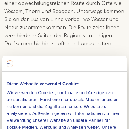
einer abwechslungsreichen Route durch Orte wie
Wessem, Thorn und Beegden. Unterwegs kommen
Sie an der Lus van Linne vorbei, wo Wasser und
Natur zusammenkommen. Die Route zeigt Ihnen
verschiedene Seiten der Region, von ruhigen
Dorfkernen bis hin zu offenen Landschaften.
Eine Pause unterwegs einlegen
Entlang der Strecke finden Sie mehrere Orte für
eine kurze Pause. Nehmen Sie Platz auf einer
Diese Webseite verwendet Cookies
Terrasse oder genießen Sie unterwegs eine kleine
Wir verwenden Cookies, um Inhalte und Anzeigen zu
Stärkung. So wird Ihre Fahrradtour nicht nur
personalisieren, Funktionen für soziale Medien anbieten
aktiv, sondern auch entspannt.
zu können und die Zugriffe auf unsere Website zu
analysieren. Außerdem geben wir Informationen zu Ihrer
Verwendung unserer Website an unsere Partner für
Wo startet die Route?
soziale Medien, Werbung und Analysen weiter. Unsere