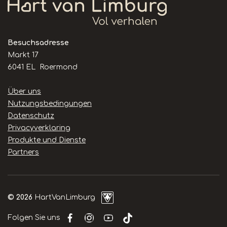
Besuchsadresse
Markt 17
6041 EL Roermond
Handige
Über uns
links
Nutzungsbedingungen
Datenschutz
Privacyverklaring
Produkte und Dienste
Partners
© 2026
HartVanLimburg
Folgen Sie uns