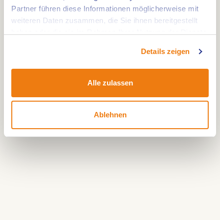
Sie starten die Route am Parkplatz in der Nähe
Partner führen diese Informationen möglicherweise mit
weiteren Daten zusammen, die Sie ihnen bereitgestellt
des Wohnmobilstellplatzes Ittervoort. Von hier aus
haben oder die sie im Rahmen Ihrer Nutzung der Dienste
steigen Sie direkt aufs Fahrrad und beginnen Ihre
gesammelt haben.
Tour durch die Region.
Details zeigen
Alle zulassen
Ablehnen