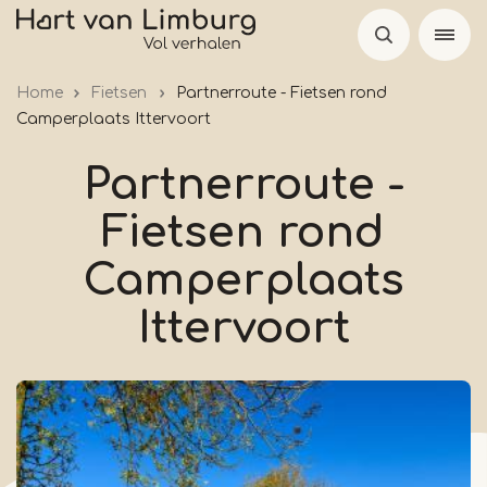
Overslaan
en
naar
Home
Fietsen
Partnerroute - Fietsen rond
de
Camperplaats Ittervoort
inhoud
gaan
Partnerroute -
Fietsen rond
Camperplaats
Ittervoort