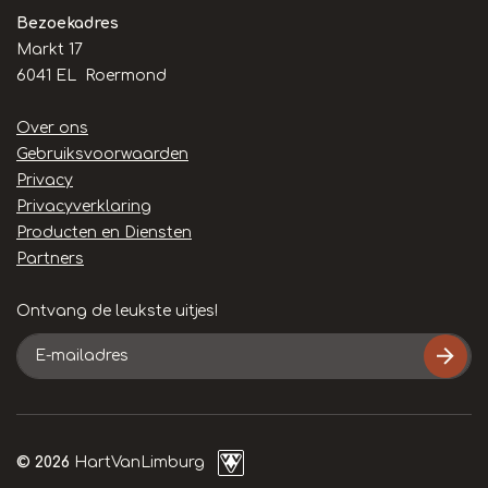
Bezoekadres
Markt 17
6041 EL Roermond
Handige
Over ons
links
Gebruiksvoorwaarden
Privacy
Privacyverklaring
Producten en Diensten
Partners
Ontvang de leukste uitjes!
E-
mailadres
© 2026
HartVanLimburg