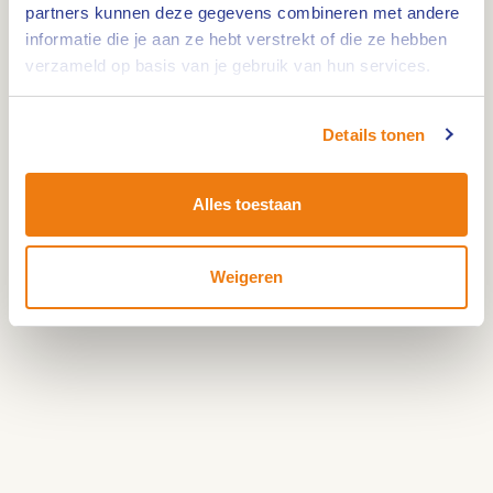
partners kunnen deze gegevens combineren met andere
informatie die je aan ze hebt verstrekt of die ze hebben
Waar start de route?
verzameld op basis van je gebruik van hun services.
Je start de route bij de parkeerplaats in de buurt
van Camperplaats Ittervoort. Vanaf hier stap je
Details tonen
direct op de fiets en begin je aan je tocht door de
regio.
Alles toestaan
Weigeren