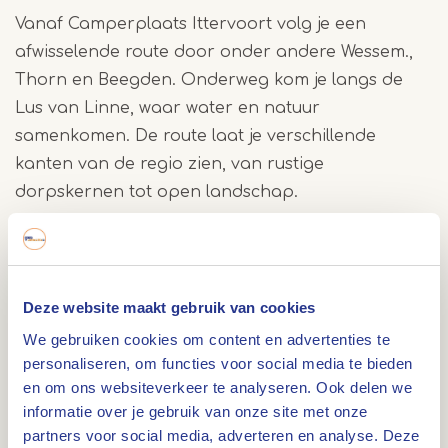
Vanaf Camperplaats Ittervoort volg je een
afwisselende route door onder andere Wessem.,
Thorn en Beegden. Onderweg kom je langs de
Lus van Linne, waar water en natuur
samenkomen. De route laat je verschillende
kanten van de regio zien, van rustige
dorpskernen tot open landschap.
Even pauzeren onderweg
Tijdens de route kom je langs meerdere plekken
Deze website maakt gebruik van cookies
waar je kunt stoppen voor een korte pauze.
We gebruiken cookies om content en advertenties te
Neem plaats op een terras of geniet van iets
personaliseren, om functies voor social media te bieden
lekkers onderweg. Zo maak je van deze fietstocht
en om ons websiteverkeer te analyseren. Ook delen we
niet alleen een actieve, maar ook een
informatie over je gebruik van onze site met onze
ontspannen dag.
partners voor social media, adverteren en analyse. Deze