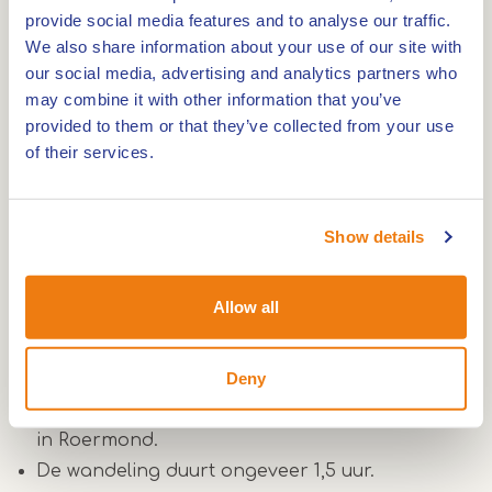
provide social media features and to analyse our traffic.
Wandel mee met de VVV Stadswandeling
We also share information about your use of our site with
Roermond en leer de stad beter kennen. In juli en
our social media, advertising and analytics partners who
augustus neemt een gids je op dinsdag,
may combine it with other information that you’ve
woensdag en zaterdag mee langs bekende
provided to them or that they’ve collected from your use
plekken, oude gebouwen en verhalen uit meer dan
of their services.
750 jaar stadsgeschiedenis.
Tijdens de wandeling ontdek je de mooiste
Show details
plekken en gebouwen in de binnenstad, terwijl de
gids je boeiende verhalen en leuke anekdotes
vertelt over de stad en haar verleden.
Allow all
Aanvullende Informatie
Deny
Start om 13.30 uur bij VVV Roermond, Markt 17
in Roermond.
De wandeling duurt ongeveer 1,5 uur.