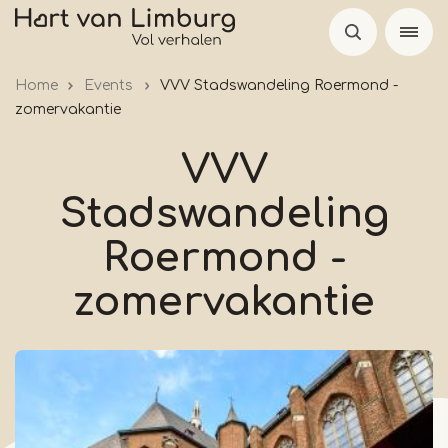
Skip
to
main
Home
Events
VVV Stadswandeling Roermond -
content
zomervakantie
VVV
Stadswandeling
Roermond -
zomervakantie