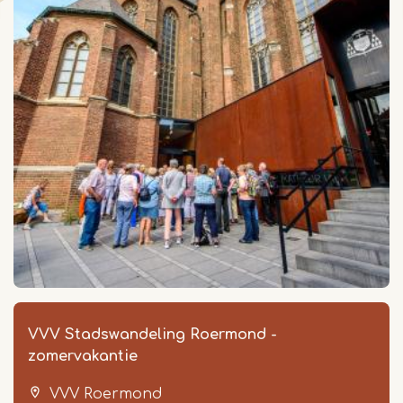
VVV Stadswandeling Roermond -
zomervakantie
VVV Roermond