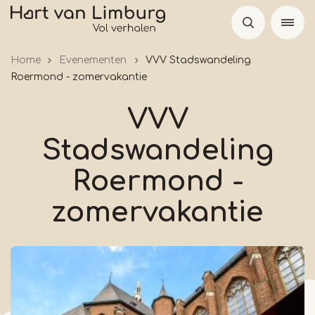
Overslaan
en
naar
Home
Evenementen
VVV Stadswandeling
de
Roermond - zomervakantie
inhoud
gaan
VVV
Stadswandeling
Roermond -
zomervakantie