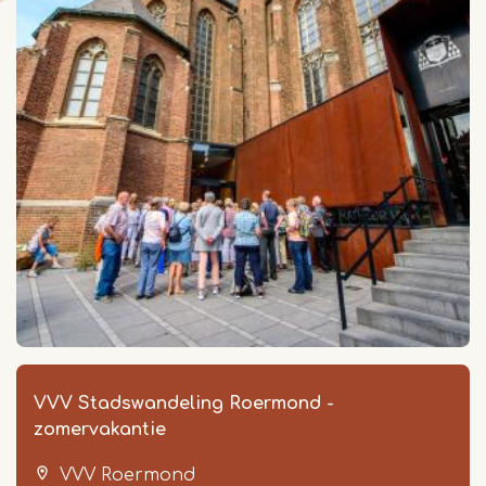
VVV Stadswandeling Roermond -
zomervakantie
VVV Roermond