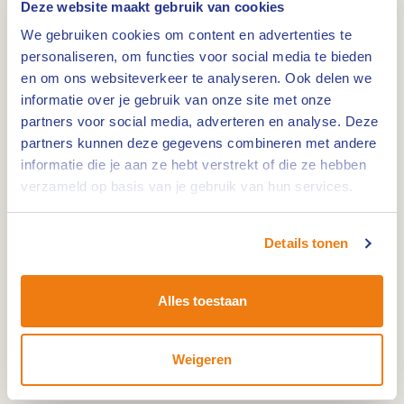
Deze website maakt gebruik van cookies
Wandel mee met de VVV Stadswandeling
We gebruiken cookies om content en advertenties te
Roermond en leer de stad beter kennen. In juli en
personaliseren, om functies voor social media te bieden
augustus neemt een gids je op dinsdag,
en om ons websiteverkeer te analyseren. Ook delen we
woensdag en zaterdag mee langs bekende
informatie over je gebruik van onze site met onze
plekken, oude gebouwen en verhalen uit meer dan
partners voor social media, adverteren en analyse. Deze
partners kunnen deze gegevens combineren met andere
750 jaar stadsgeschiedenis.
informatie die je aan ze hebt verstrekt of die ze hebben
Tijdens de wandeling ontdek je de mooiste
verzameld op basis van je gebruik van hun services.
plekken en gebouwen in de binnenstad, terwijl de
gids je boeiende verhalen en leuke anekdotes
Details tonen
vertelt over de stad en haar verleden.
Aanvullende Informatie
Alles toestaan
Start om 13.30 uur bij VVV Roermond, Markt 17
Weigeren
in Roermond.
De wandeling duurt ongeveer 1,5 uur.