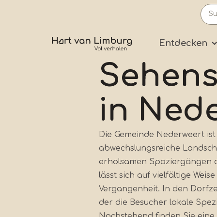
Skip
to
main
Prima
Entdecken
content
Sehens
in Ned
Die Gemeinde Nederweert ist
abwechslungsreiche Landscha
erholsamen Spaziergängen od
lässt sich auf vielfältige Weis
Vergangenheit. In den Dorfz
der die Besucher lokale Spe
Nachstehend finden Sie eine