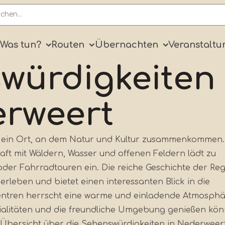
ry
Was tun?
Routen
Übernachten
Veranstaltu
würdigkeiten
erweert
 ein Ort, an dem Natur und Kultur zusammenkommen.
ft mit Wäldern, Wasser und offenen Feldern lädt zu
er Fahrradtouren ein. Die reiche Geschichte der Re
e erleben und bietet einen interessanten Blick in die
entren herrscht eine warme und einladende Atmosphär
zialitäten und die freundliche Umgebung genießen kön
 Übersicht über die Sehenswürdigkeiten in Nederweer