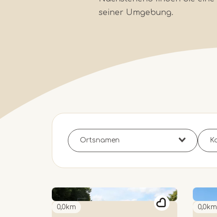
seiner Umgebung.
0,0km
0,0km