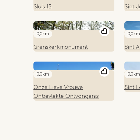
Sluis 15
Sint 
0,0km
0,0km
Grenskerkmonument
Sint 
0,0km
0,0km
Onze Lieve Vrouwe
Sint 
Onbevlekte Ontvangenis