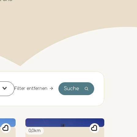
Suche
Filter entfernen
0,0km