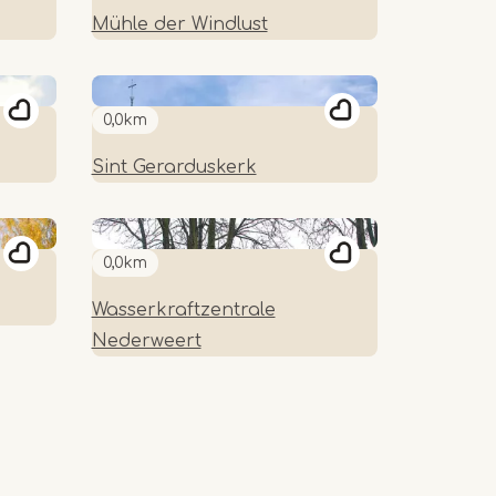
Mühle der Windlust
0,0km
Sint Gerarduskerk
0,0km
Wasserkraftzentrale
Nederweert