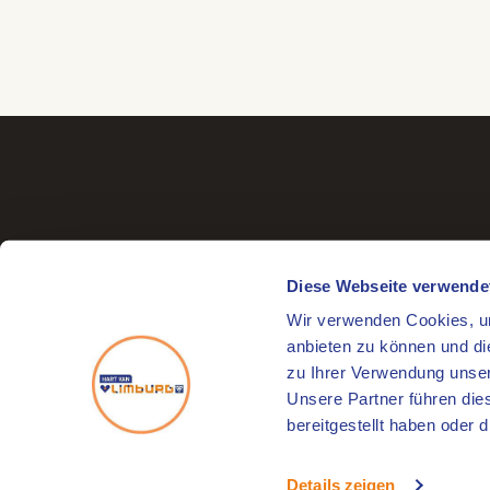
Diese Webseite verwende
Wir verwenden Cookies, um
Besuchsadresse
anbieten zu können und di
Markt 17
zu Ihrer Verwendung unser
6041 EL Roermond
Unsere Partner führen die
bereitgestellt haben oder
© 2026
HartVanLimburg
Details zeigen