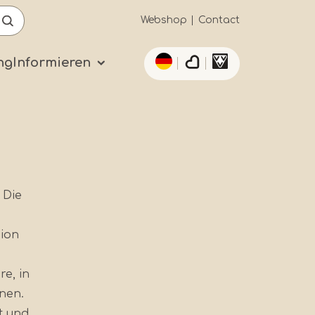
Secundaïre
Webshop
Contact
List additional actio
navigatie
ng
Informieren
 Die
gion
e, in
nen.
t und