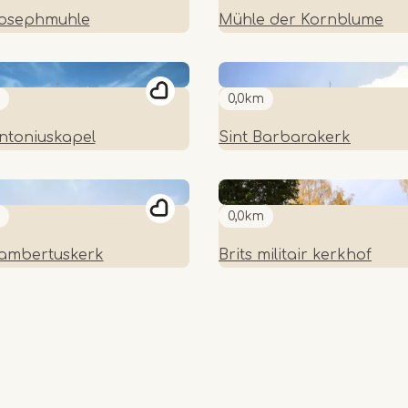
Josephmuhle
Mühle der Kornblume
0,0km
Antoniuskapel
Sint Barbarakerk
0,0km
Lambertuskerk
Brits militair kerkhof