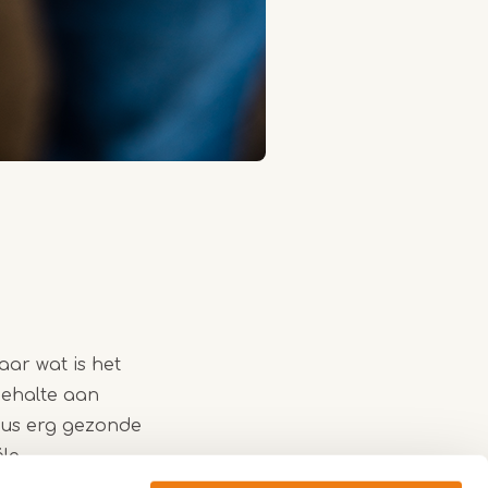
aar wat is het
gehalte aan
 dus erg gezonde
ële
 eten.