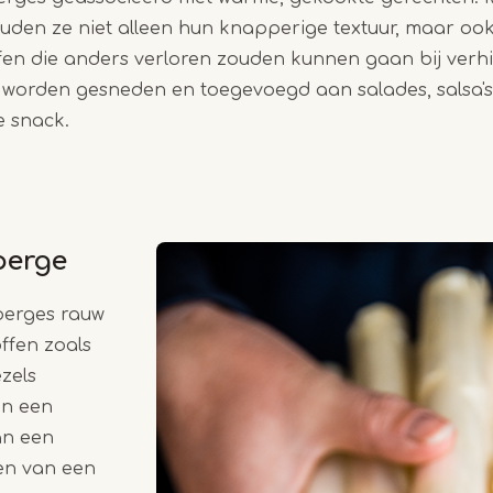
ouden ze niet alleen hun knapperige textuur, maar oo
fen die anders verloren zouden kunnen gaan bij verhi
orden gesneden en toegevoegd aan salades, salsa's o
 snack.
perge
erges rauw
offen zoals
ezels
en een
an een
en van een