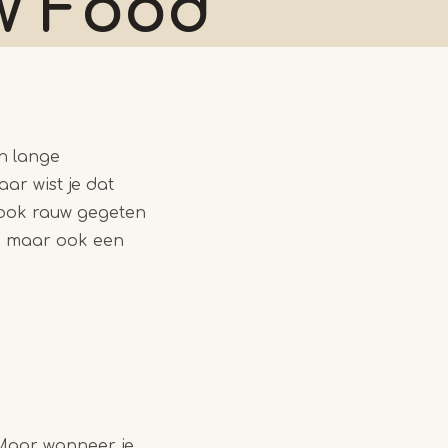
w Food
en lange
ar wist je dat
e ook rauw gegeten
e, maar ook een
Maar wanneer je