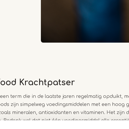
ood Krachtpatser
 een term die in de laatste jaren regelmatig opduikt, m
foods zijn simpelweg voedingsmiddelen met een hoog 
zoals mineralen, antioxidanten en vitaminen. Het zijn
 Bedenk wel dat niet één voedingsmiddel alle essenti
evat en dat het dus erg belangrijk is om gevarieerd te