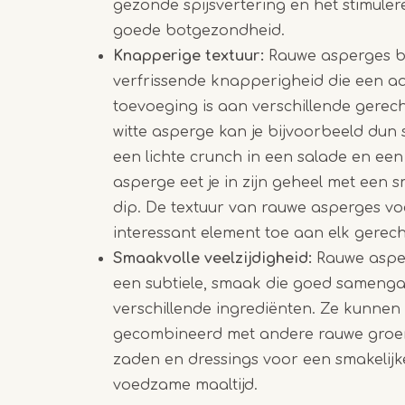
gezonde spijsvertering en het stimule
goede botgezondheid.
Knapperige textuur:
Rauwe asperges b
verfrissende knapperigheid die een 
toevoeging is aan verschillende gerec
witte asperge kan je bijvoorbeeld dun 
een lichte crunch in een salade en ee
asperge eet je in zijn geheel met een s
dip. De textuur van rauwe asperges vo
interessant element toe aan elk gerech
Smaakvolle veelzijdigheid:
Rauwe aspe
een subtiele, smaak die goed sameng
verschillende ingrediënten. Ze kunne
gecombineerd met andere rauwe groen
zaden en dressings voor een smakelijk
voedzame maaltijd.