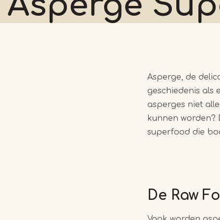
Asperge
Sup
Asperge, de delic
geschiedenis als 
asperges niet all
kunnen worden? De
superfood die boo
De Raw Fo
Vaak worden aspe