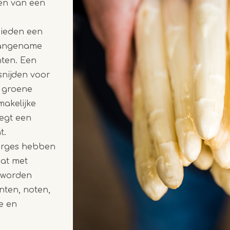
ren van een
ieden een
aangename
hten. Een
snijden voor
n groene
makelijke
egt een
t.
rges hebben
aat met
n worden
ten, noten,
e en