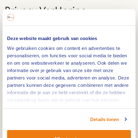
Privacy Verklaring
In deze verklaring lees je hoe wij omgaan met de
persoonsgegeven die wij verkrijgen via of
Deze website maakt gebruik van cookies
vanwege de website.
We gebruiken cookies om content en advertenties te
personaliseren, om functies voor social media te bieden
Algemeen
en om ons websiteverkeer te analyseren. Ook delen we
informatie over je gebruik van onze site met onze
Op de website vind je informatie over toeristische
partners voor social media, adverteren en analyse. Deze
en recreatieve attracties en bestemmingen in de
partners kunnen deze gegevens combineren met andere
informatie die je aan ze hebt verstrekt of die ze hebben
regio. Daarbij is het mogelijk om door te klikken
verzameld op basis van je gebruik van hun services.
naar waar je meer specifieke toeristische
informatie op regionaal en lokaal niveau vindt.
Details tonen
Deelname aan acties en prijsvragen