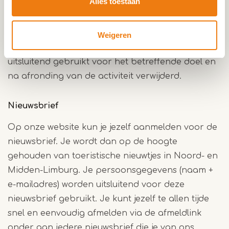
Alles toestaan
Als je via deze website deelneemt aan acties,
prijsvragen en/of enquêtes, moet je jouw naam,
adres en overige gegevens opgeven. Deze
Weigeren
gegevens worden, samen met jouw e-mailadres,
uitsluitend gebruikt voor het betreffende doel en
na afronding van de activiteit verwijderd.
Nieuwsbrief
Op onze website kun je jezelf aanmelden voor de
nieuwsbrief. Je wordt dan op de hoogte
gehouden van toeristische nieuwtjes in Noord- en
Midden-Limburg. Je persoonsgegevens (naam +
e-mailadres) worden uitsluitend voor deze
nieuwsbrief gebruikt. Je kunt jezelf te allen tijde
snel en eenvoudig afmelden via de afmeldlink
onder aan iedere nieuwsbrief die je van ons