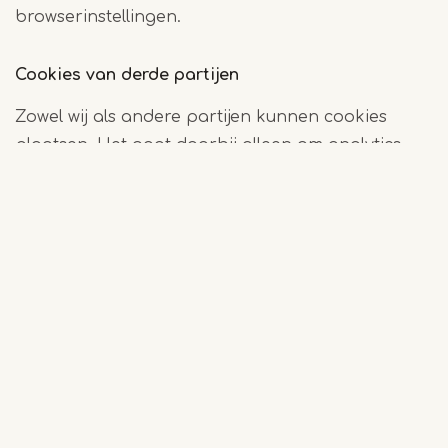
browserinstellingen.
Cookies van derde partijen
Zowel wij als andere partijen kunnen cookies
plaatsen. Het gaat daarbij alleen om analytics
cookies die Google plaatst. Die partijen kunnen
de cookies echter niet plaatsen zonder
toestemming van ons.
Weigeren van (bepaalde) cookies
Je kunt via de instellingen van jouw browser
(bijvoorbeeld Internet Explorer, Safari, Firefox,
Mozilla of Chrome) aangeven of en, zo ja, welke
cookies jij accepteert. Het verschilt per browser
waar deze instellingen zich bevinden. Via de