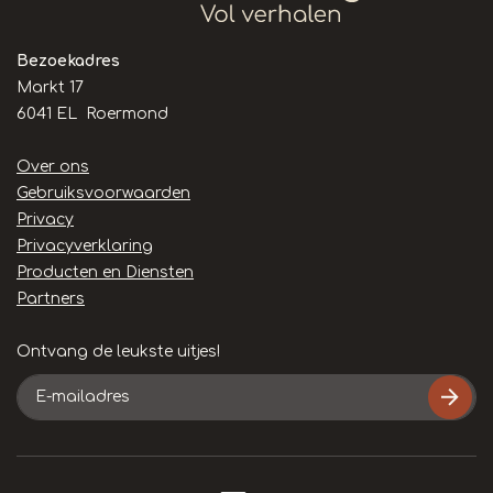
Bezoekadres
Markt 17
6041 EL Roermond
Handige
Over ons
links
Gebruiksvoorwaarden
Privacy
Privacyverklaring
Producten en Diensten
Partners
Ontvang de leukste uitjes!
E-
mailadres