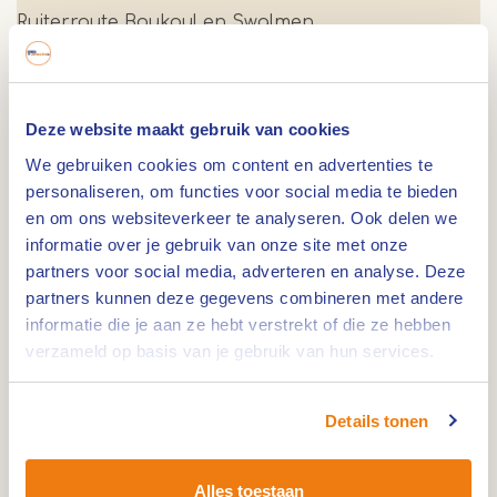
Ruiterroute Boukoul en Swalmen
Route 9 km
0,0km
Deze website maakt gebruik van cookies
Ruiterroute Thorn
We gebruiken cookies om content en advertenties te
personaliseren, om functies voor social media te bieden
en om ons websiteverkeer te analyseren. Ook delen we
Route 37 km
0,0km
informatie over je gebruik van onze site met onze
partners voor social media, adverteren en analyse. Deze
Ruiterroute Maasgouw en Leudal
partners kunnen deze gegevens combineren met andere
informatie die je aan ze hebt verstrekt of die ze hebben
verzameld op basis van je gebruik van hun services.
Route 29 km
0,0km
Ruiterroute Zuid-Willemsvaart en de Groote Peel
Details tonen
Nederweert
Alles toestaan