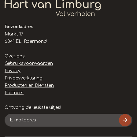
Bezoekadres
Markt 17
6041 EL Roermond
Handige
Over ons
links
Gebruiksvoorwaarden
Privacy
Privacyverklaring
Producten en Diensten
Partners
Ontvang de leukste uitjes!
E-
mailadres