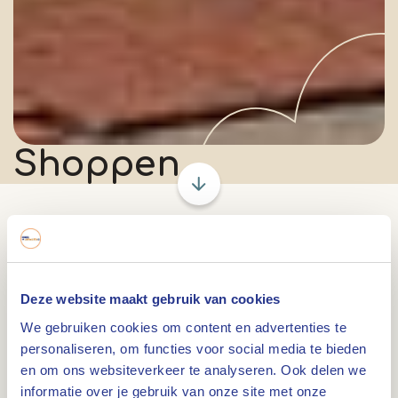
Shoppen
Van stijlvolle boetieks tot
sfeervolle weekmarkten
Deze website maakt gebruik van cookies
Zin in een dagje shoppen met karakter? In Hart
We gebruiken cookies om content en advertenties te
van Limburg vind je een verrassend veelzijdig
personaliseren, om functies voor social media te bieden
winkelaanbod: van hippe modezaken in
en om ons websiteverkeer te analyseren. Ook delen we
informatie over je gebruik van onze site met onze
Roermond en gezellige straatjes vol boetiekjes in