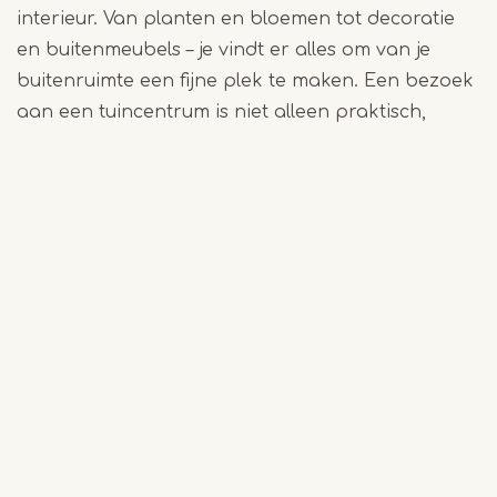
interieur. Van planten en bloemen tot decoratie
en buitenmeubels – je vindt er alles om van je
buitenruimte een fijne plek te maken. Een bezoek
aan een tuincentrum is niet alleen praktisch,
maar vaak ook een gezellig uitje.
Ontdek meer op de pagina Tuincentra