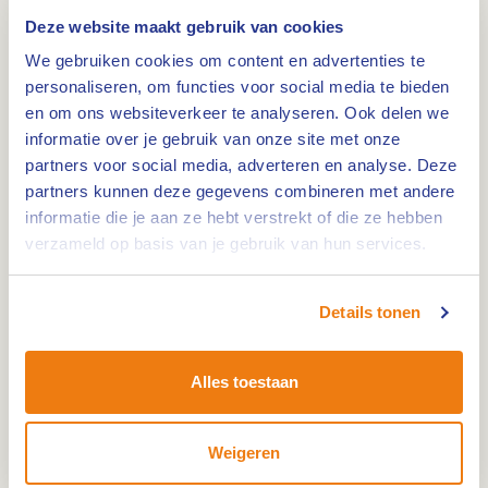
Deze website maakt gebruik van cookies
In Limburg kun je heerlijk wandelen. Geniet van
We gebruiken cookies om content en advertenties te
het waterrijke landschap dat eeuwen geleden
personaliseren, om functies voor social media te bieden
gevormd is door de Maas, de bosrijke omgeving,
en om ons websiteverkeer te analyseren. Ook delen we
afgewisseld met de mooiste wandelpaden door de
informatie over je gebruik van onze site met onze
open velden en van de karakteristieke
partners voor social media, adverteren en analyse. Deze
dorpskernen met een hoeveelheid aan gezellige
partners kunnen deze gegevens combineren met andere
rustpunten en terrasjes.
informatie die je aan ze hebt verstrekt of die ze hebben
verzameld op basis van je gebruik van hun services.
Details tonen
Alles toestaan
Weigeren