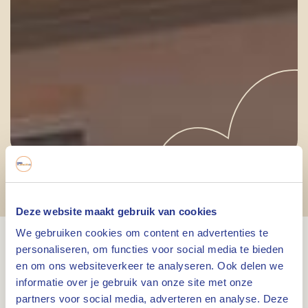
Balkonconcerten
Roermond
Deze website maakt gebruik van cookies
We gebruiken cookies om content en advertenties te
personaliseren, om functies voor social media te bieden
Op zondag 21 juni 2026 klinken de
en om ons websiteverkeer te analyseren. Ook delen we
Balkonconcerten voor de 15e keer door de
informatie over je gebruik van onze site met onze
binnenstad van Roermond. Op Vaderdag wandel
partners voor social media, adverteren en analyse. Deze