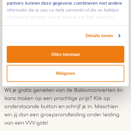
partners kunnen deze gegevens combineren met andere
je onder leiding van VVV-stadsgidsen langs
informatie die je aan ze hebt verstrekt of die ze hebben
aangeklede balkons en bijzondere plekken, waar
verzameld op basis van je gebruik van hun services.
solisten en ensembles uit Roermond en omgeving
optreden. Het thema is dit jaar De Vaders van de
Details tonen
Stad. De gidsen vertellen op iedere locatie meer
over de achtergrond van de plek en de koppeling
met dit jaarthema. Deelname is gratis, aanmelden
Alles toestaan
is wenselijk.
Weigeren
Meld je aan en win een groepsrondleiding
Wil je gratis genieten van de Balkonconcerten én
kans maken op een prachtige prijs? Klik op
onderstaande button en schrijf je in. Misschien
win jij dan een groepsrondleiding onder leiding
van een VVV-gids!