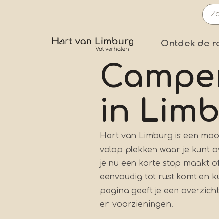
Overslaan
en
naar
Prima
Ontdek de r
de
inhoud
Camper
gaan
in Lim
Hart van Limburg is een mooi
volop plekken waar je kunt ov
je nu een korte stop maakt of
eenvoudig tot rust komt en ku
pagina geeft je een overzic
en voorzieningen.