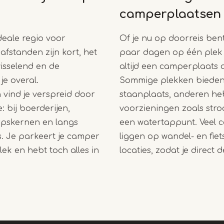
camperplaatsen
deale regio voor
Of je nu op doorreis bent
fstanden zijn kort, het
paar dagen op één plek wi
isselend en de
altijd een camperplaats di
 je overal.
Sommige plekken bieden
vind je verspreid door
staanplaats, anderen h
: bij boerderijen,
voorzieningen zoals stroo
rpskernen en langs
een watertappunt. Veel 
s. Je parkeert je camper
liggen op wandel- en fiet
lek en hebt toch alles in
locaties, zodat je direct 