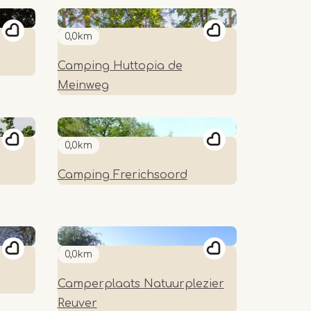
0,0km
Camping Huttopia de
Meinweg
0,0km
Camping Frerichsoord
0,0km
Camperplaats Natuurplezier
Reuver