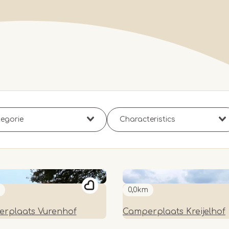
0,0km
rplaats Vurenhof
Camperplaats Kreijelhof