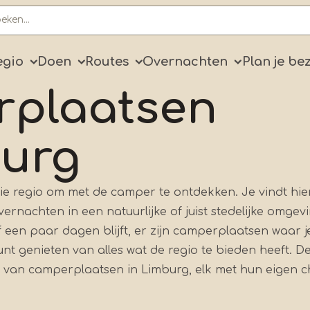
ry
egio
Doen
Routes
Overnachten
Plan je be
plaatsen
burg
e regio om met de camper te ontdekken. Je vindt hie
ernachten in een natuurlijke of juist stedelijke omgev
 een paar dagen blijft, er zijn camperplaatsen waar j
nt genieten van alles wat de regio te bieden heeft. D
ht van camperplaatsen in Limburg, elk met hun eigen 