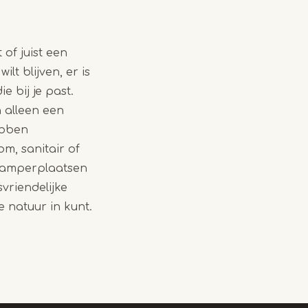
 of juist een
lt blijven, er is
e bij je past.
 alleen een
ebben
m, sanitair of
camperplaatsen
svriendelijke
de natuur in kunt.