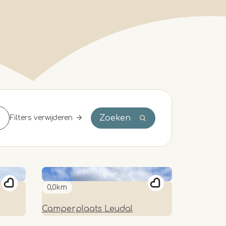
Zoeken
Filters verwijderen
0,0km
Camperplaats Leudal