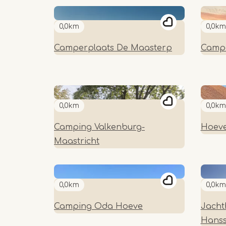
0,0km
0,0km
Camperplaats De Maasterp
Campe
0,0km
0,0km
Camping Valkenburg-
Hoeve
Maastricht
0,0km
0,0km
Camping Oda Hoeve
Jacht
Hans