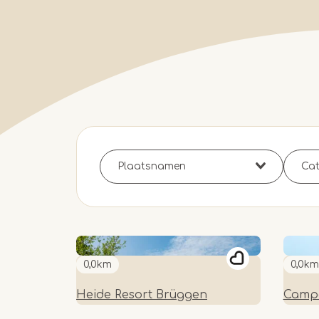
0,0km
0,0km
Heide Resort Brüggen
Campe