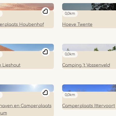
0,0km
rplaats Houbenhof
Hoeve Twente
0,0km
 Lieshout
Camping 't Vossenveld
0,0km
haven en Camperplaats
Camperplaats Ittervoort
sum