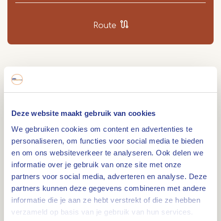
Route
Tijdens de intocht van de Amerikanen en de
Britten in Limburg tussen 12 september 1944 en 3
maart 1945 barsten overal een spontaan
Deze website maakt gebruik van cookies
bevrijdingsfeest los.
We gebruiken cookies om content en advertenties te
Verlost van de oorlog
personaliseren, om functies voor social media te bieden
Eindelijk verlost van het gehate Duitse juk en het
en om ons websiteverkeer te analyseren. Ook delen we
oorlogsgeweld; eindelijk weer vrij kunnen
informatie over je gebruik van onze site met onze
partners voor social media, adverteren en analyse. Deze
ademhalen. Wat had men er lang op moeten
partners kunnen deze gegevens combineren met andere
wachten en wat had men ernaar uitgekeken. De
informatie die je aan ze hebt verstrekt of die ze hebben
rest van Nederland volgde niet veel later. Op 5
verzameld op basis van je gebruik van hun services.
mei 1945 om 8 uur ’s morgens werd de Duitse