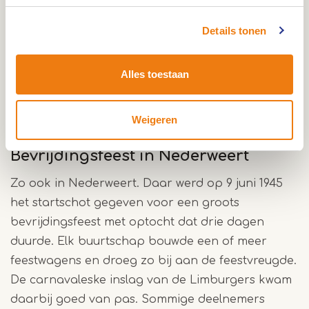
capitulatie in heel Nederland van kracht. Al die
Details tonen
blijdschap over de teruggekregen vrijheid
verdiende een uitlaatklep. En dus werden de
Alles toestaan
weken en maanden erna overal in het land
bevrijdingsfeesten en bevrijdingsoptochten
georganiseerd.
Weigeren
Bevrijdingsfeest in Nederweert
Zo ook in Nederweert. Daar werd op 9 juni 1945
het startschot gegeven voor een groots
bevrijdingsfeest met optocht dat drie dagen
duurde. Elk buurtschap bouwde een of meer
feestwagens en droeg zo bij aan de feestvreugde.
De carnavaleske inslag van de Limburgers kwam
daarbij goed van pas. Sommige deelnemers