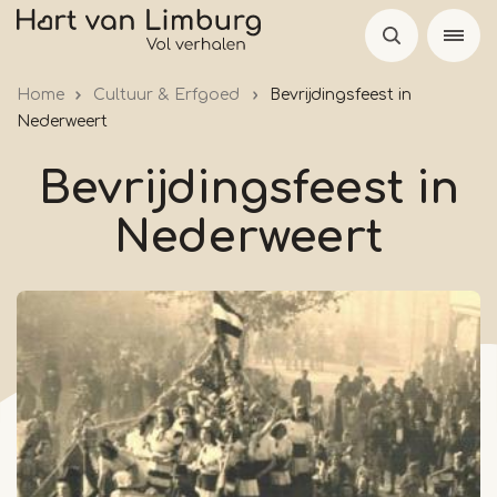
Overslaan
en
naar
Home
Cultuur & Erfgoed
Bevrijdingsfeest in
de
Nederweert
inhoud
gaan
Bevrijdingsfeest in
Nederweert