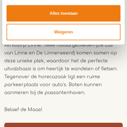
via een vaste trap en biedt ruimte aan
gezelschappen tot zes personen.
Alles toestaan
De beste uitvalsbasis
Weigeren
Brasserie LUS is gevestigd aan de rand van
kerkdorp Linne. Twee natuurgebieden (De Lus
van Linne en De Linnerweerd) komen samen op
deze unieke plek, waardoor het de perfecte
uitvalsbasis is om heerlijk te wandelen of fietsen.
Tegenover de horecazaak ligt een ruime
parkeerplaats voor auto’s. Boten kunnen
aanmeren bij de passantenhaven.
Belaef de Maas!