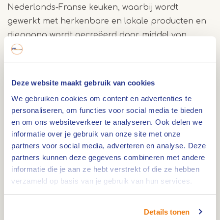
Nederlands-Franse keuken, waarbij wordt
gewerkt met herkenbare en lokale producten en
diepgang wordt gecreëerd door middel van
wereldse, trendy invloeden. De desserts vallen erg
in de smaak bij de gasten en komen van de hand
van patissier en meester chocolatier Maxim
Deze website maakt gebruik van cookies
Steijvers
We gebruiken cookies om content en advertenties te
personaliseren, om functies voor social media te bieden
Dakterras LUS SOLEIL
en om ons websiteverkeer te analyseren. Ook delen we
informatie over je gebruik van onze site met onze
Bij mooi weer neem je plaats op Dakterras LUS
partners voor social media, adverteren en analyse. Deze
SOLEIL, met uitzicht over de Maas. Van 14.00 tot
partners kunnen deze gegevens combineren met andere
22.00 uur bestel je er cocktails, andere drankjes en
informatie die je aan ze hebt verstrekt of die ze hebben
bar bites via de QR-code aan tafel. Reserveren is
verzameld op basis van je gebruik van hun services.
niet mogelijk, dus je loopt gewoon binnen en
zoekt een plek uit. Het dakterras is bereikbaar
Details tonen