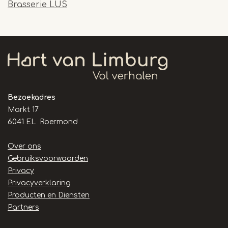
Brasserie LUS
Bezoekadres
Markt 17
6041 EL Roermond
Handige
Over ons
links
Gebruiksvoorwaarden
Privacy
Privacyverklaring
Producten en Diensten
Partners