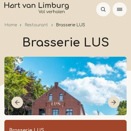
Overslaan
en
naar
Home
Restaurant
Brasserie LUS
de
inhoud
Brasserie LUS
gaan
Brasserie LUS