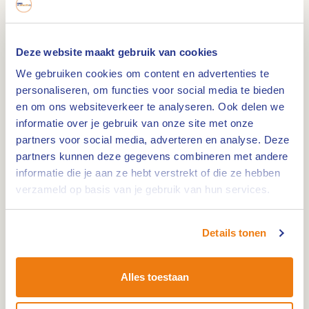
Ook wanneer het net iets te koud is om een duik
Deze website maakt gebruik van cookies
te nemen in het water van de Maasplassen, kun jij
We gebruiken cookies om content en advertenties te
bij Area-X goed terecht. Naast de dagstranden is
personaliseren, om functies voor social media te bieden
er namelijk nog van alles te beleven bij Area-X in
en om ons websiteverkeer te analyseren. Ook delen we
de Weerd in Roermond.
informatie over je gebruik van onze site met onze
partners voor social media, adverteren en analyse. Deze
Beachclubs
partners kunnen deze gegevens combineren met andere
informatie die je aan ze hebt verstrekt of die ze hebben
Bij de diverse beachclubs rondom de
verzameld op basis van je gebruik van hun services.
Noorderplas zoals
Bruis
en
Moby Dick
kunt jij
heerlijk genieten van de zon onder het genot van
Details tonen
jouw favoriete drankje en hapje. Mocht jij aan het
einde van de dag nog zin hebben in een lekkere
Alles toestaan
versnapering dan kun je ambachtelijk ijs en
lekkernijen scoren bij de IJssalon van
Clevers
.