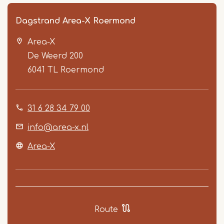
Dagstrand Area-X Roermond
Area-X
De Weerd 200
6041 TL
Roermond
31 6 28 34 79 00
Item
1
info@area-x.nl
of
Area-X
5
Route