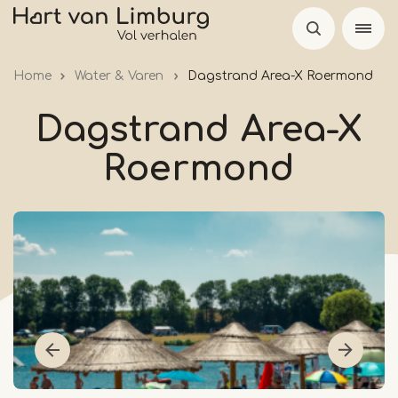
Overslaan
en
naar
Home
Water & Varen
Dagstrand Area-X Roermond
de
inhoud
Dagstrand Area-X
gaan
Roermond