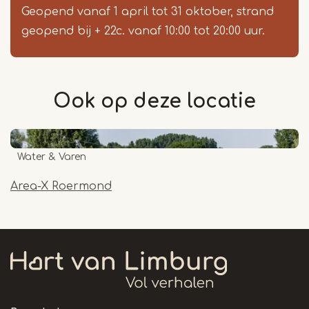
Geopend vanaf 1 april tot 31 oktober, strand
geopend bij + 22c. vanaf 10:00 tot 20:00 uur.
Ook op deze
locatie
Water & Varen
Area-X Roermond