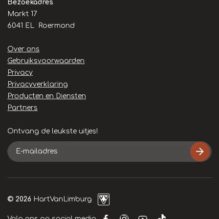
Bezoekadres
Markt 17
6041 EL Roermond
Handige
Over ons
links
Gebruiksvoorwaarden
Privacy
Privacyverklaring
Producten en Diensten
Partners
Ontvang de leukste uitjes!
E-
mailadres
© 2026
HartVanLimburg
Volg ons op social media