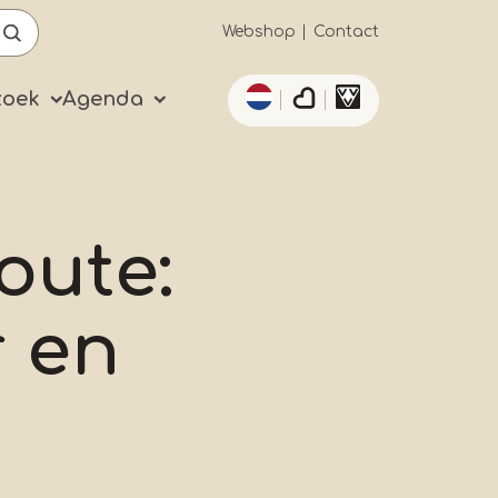
Secundaïre
Webshop
Contact
Aanvullende acties 
navigatie
zoek
Agenda
oute:
 en