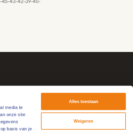
44-45-43-42-39-40-
Alles toestaan
al media te
tvang de leukste uitjes!
an onze site
-
Weigeren
 gegevens
ailadres
 op basis van je