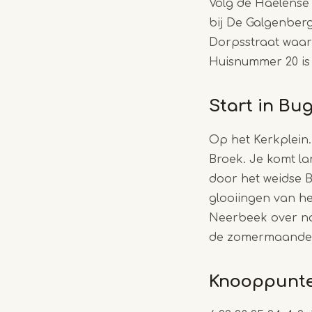
Volg de Haelense
bij De Galgenber
Dorpsstraat waar
Huisnummer 20 is
Start in Bu
Op het Kerkplein.
Broek. Je komt la
door het weidse B
glooiingen van h
Neerbeek over naa
de zomermaanden
Knooppunt