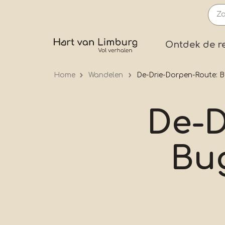
Overslaan
en
naar
Prima
Ontdek de r
de
inhoud
Home
Wandelen
De-Drie-Dorpen-Route:
gaan
De-D
Bu