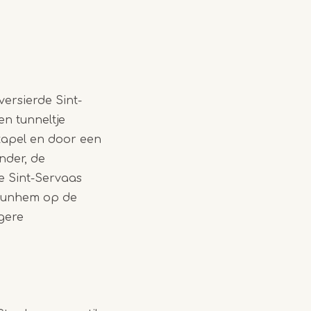
versierde Sint-
en tunneltje
kapel en door een
nder, de
e Sint-Servaas
 Nunhem op de
ogere