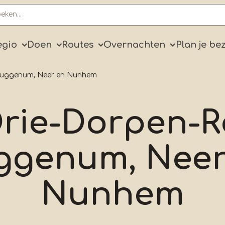
ry
egio
Doen
Routes
Overnachten
Plan je be
 Buggenum, Neer en Nunhem
rie-Dorpen-R
ggenum, Neer
Nunhem