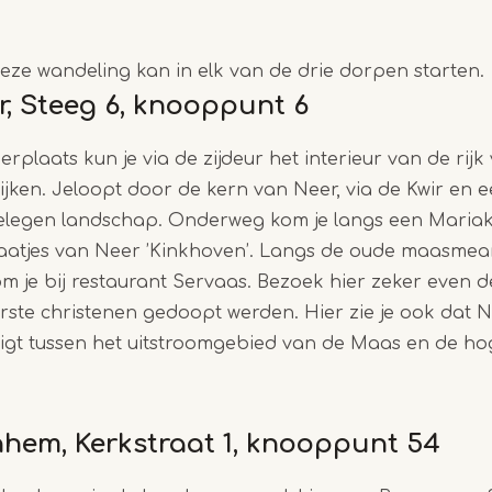
Deze wandeling kan in elk van de drie dorpen starten.
r, Steeg 6, knooppunt 6
Item
erplaats kun je via de zijdeur het interieur van de rijk 
1
jken. Jeloopt door de kern van Neer, via de Kwir en e
of
gelegen landschap. Onderweg kom je langs een Maria
3
raatjes van Neer ’Kinkhoven’. Langs de oude maasmea
 je bij restaurant Servaas. Bezoek hier zeker even d
erste christenen gedoopt werden. Hier zie je ook dat
 ligt tussen het uitstroomgebied van de Maas en de h
nhem, Kerkstraat 1, knooppunt 54