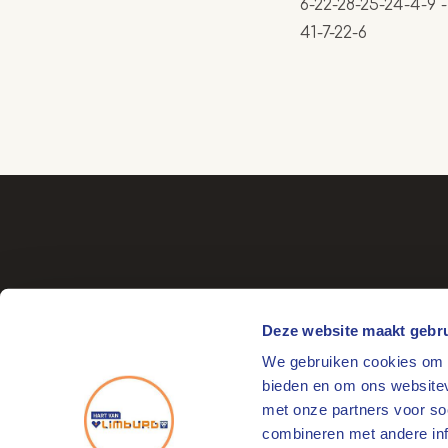
6-22-28-25-24-4-9 
41-7-22-6
Deze website maakt gebru
We gebruiken cookies om c
Bezoekadres
bieden en om ons websitev
Markt 17
met onze partners voor so
6041 EL Roermond
combineren met andere info