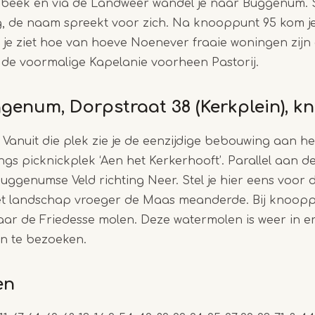
 beek en via de Landweer wandel je naar Buggenum. S
g, de naam spreekt voor zich. Na knooppunt 95 kom j
 je ziet hoe van hoeve Noenever fraaie woningen zijn
 de voormalige Kapelanie voorheen Pastorij.
ggenum, Dorpstraat 38 (Kerkplein), 
 Vanuit die plek zie je de eenzijdige bebouwing aan 
ngs picknickplek ‘Aen het Kerkerhooft’. Parallel aan d
uggenumse Veld richting Neer. Stel je hier eens voor d
et landschap vroeger de Maas meanderde. Bij knooppu
r de Friedesse molen. Deze watermolen is weer in er
 te bezoeken.
en