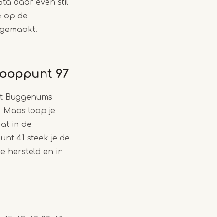
ta daar even stil
e op de
 gemaakt.
knooppunt 97
het Buggenums
e Maas loop je
at in de
nt 41 steek je de
e hersteld en in