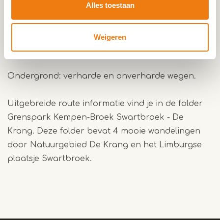
Alles toestaan
Deze route is een mooie mix tussen landelijke
vergezichten en bos. Je komt langs vennen en in
Swartbroek vind je ook een oorlogskerkhof.
Weigeren
Honden zijn welkom, wel aan de lijn.
Ondergrond: verharde en onverharde wegen.
Uitgebreide route informatie vind je in de folder
Grenspark Kempen-Broek Swartbroek - De
Krang. Deze folder bevat 4 mooie wandelingen
door Natuurgebied De Krang en het Limburgse
plaatsje Swartbroek.