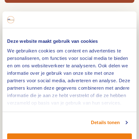
Lengte: 3,2 km. Deze route is een mooie mix
tussen landelijke vergezichten en bos. Je komt
langs vennen en in Swartbroek vind je ook een
Deze website maakt gebruik van cookies
oorlogskerkhof.
We gebruiken cookies om content en advertenties te
Swartbroek ligt in een prachtige omgeving met
personaliseren, om functies voor social media te bieden
het natuurgebied de Krang als middelpunt.
en om ons websiteverkeer te analyseren. Ook delen we
informatie over je gebruik van onze site met onze
Vroeger was het een moerasachtig gebied. Door
partners voor social media, adverteren en analyse. Deze
het verdrogen van sommige gedeelten zijn er
partners kunnen deze gegevens combineren met andere
zandruggen ontstaan, waarop o.a. Swartbroek is
informatie die je aan ze hebt verstrekt of die ze hebben
gebouwd. De Krang kent een mooie variatie van
verzameld op basis van je gebruik van hun services.
vennen en droge gebieden. Op diverse plekken
vind je houten wandelpaden door het prachtige
Details tonen
natuurgebied.