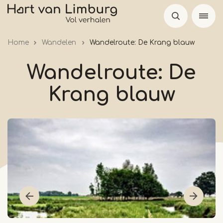
Overslaan
en
naar
Home
Wandelen
Wandelroute: De Krang blauw
de
inhoud
Wandelroute: De
gaan
Krang blauw