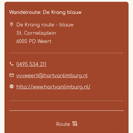
Wandelroute: De Krang blauw
De Krang route - blauw
St. Cornelisplein
6005 PD
Weert
0495 534 211
Item
1
vvvweert@hartvanlimburg.nl
of
http://www.hartvanlimburg.nl/
4
Route