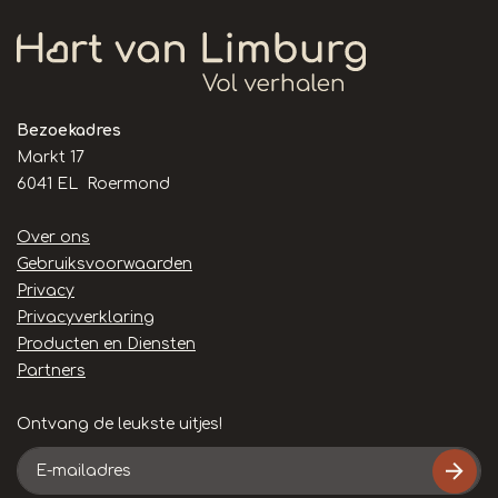
Bezoekadres
Markt 17
6041 EL Roermond
Handige
Over ons
links
Gebruiksvoorwaarden
Privacy
Privacyverklaring
Producten en Diensten
Partners
Ontvang de leukste uitjes!
E-
mailadres