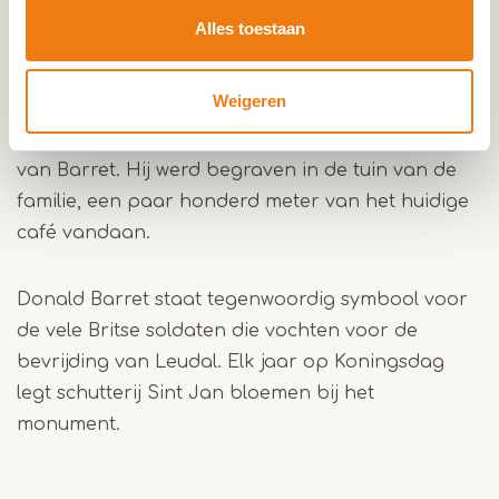
ontmantelde exemplaren onder de arm trapte de
Alles toestaan
24-jarige Barret op een mijn en kwam om. Andere
leden van zijn bataljon raakten zwaargewond.
Weigeren
Tijdens een dienst in een loods achter het café
van de familie Schrooijen werd afscheid genomen
van Barret. Hij werd begraven in de tuin van de
familie, een paar honderd meter van het huidige
café vandaan.
Donald Barret staat tegenwoordig symbool voor
de vele Britse soldaten die vochten voor de
bevrijding van Leudal. Elk jaar op Koningsdag
legt schutterij Sint Jan bloemen bij het
monument.