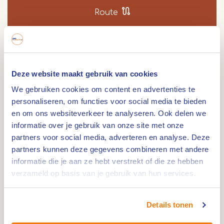
Route
In een tuin in Baexem lag bijna twee jaar het graf
Deze website maakt gebruik van cookies
van de Britse militair Donald Barret. Pas in
We gebruiken cookies om content en advertenties te
oktober 1946 werd hij herbegraven op het Britse
personaliseren, om functies voor social media te bieden
oorlogskerkhof in Venray. Op de plek waar
en om ons websiteverkeer te analyseren. Ook delen we
Donald lag begraven in een tuin, is nu een
informatie over je gebruik van onze site met onze
monument ter nagedachtenis aan Donald Barret
partners voor social media, adverteren en analyse. Deze
en alle andere Britse militairen.
partners kunnen deze gegevens combineren met andere
Tussen Baexem en Heythuysen lag een groot
informatie die je aan ze hebt verstrekt of die ze hebben
verzameld op basis van je gebruik van hun services.
mijnenveld. Op 16 november 1944 werden Donald
Barrett en nog enkele soldaten van het 7th
Battalion Royal Welch Fusiliers erop uitgestuurd
Details tonen
om het mijnenveld te ruimen. Met enkele