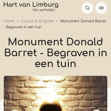
Overslaan
en
naar
Home
Cultuur & Erfgoed
Monument Donald Barret
de
- Begraven in een tuin
inhoud
gaan
Monument Donald
Barret - Begraven in
een tuin