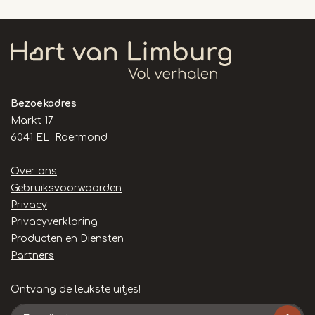
Bezoekadres
Markt 17
6041 EL Roermond
Handige
Over ons
links
Gebruiksvoorwaarden
Privacy
Privacyverklaring
Producten en Diensten
Partners
Ontvang de leukste uitjes!
E-