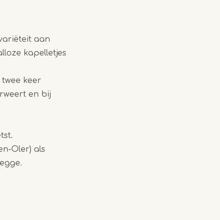
variëteit aan
loze kapelletjes
e twee keer
rweert en bij
tst.
en-Oler) als
Hegge.