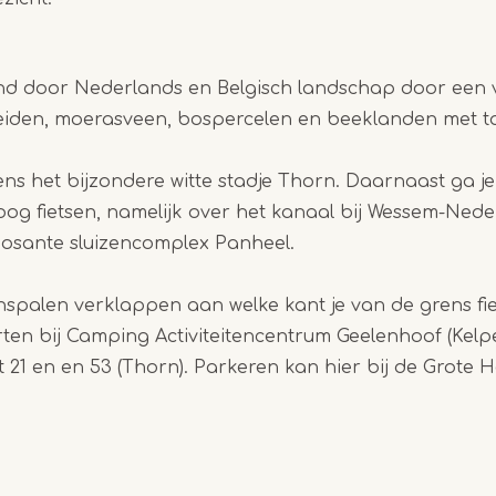
1
of
lend door Nederlands en Belgisch landschap door een 
3
eiden, moerasveen, bospercelen en beeklanden met tal
ens het bijzondere witte stadje Thorn. Daarnaast ga j
g fietsen, namelijk over het kanaal bij Wessem-Nede
posante sluizencomplex Panheel.
palen verklappen aan welke kant je van de grens fie
rten bij Camping Activiteitencentrum Geelenhoof (Kelp
21 en en 53 (Thorn). Parkeren kan hier bij de Grote 