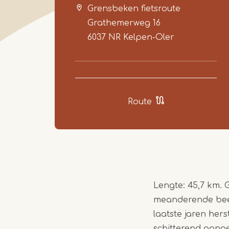
Grensbeken fietsroute
Grathemerweg 16
6037 NR
Kelpen-Oler
Route
Lengte: 45,7 km. 
meanderende beek
laatste jaren hers
schitterend aange