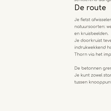
De route
Je fietst afwisse
natuursoorten: w
en kruisbeelden.
Je doorkruist tev
indrukwekkend hoo
Thorn via het im
De betonnen grens
Je kunt zowel sta
tussen knooppunt 