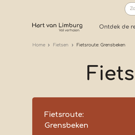
Overslaan
en
naar
Prima
Ontdek de r
de
inhoud
Home
Fietsen
Fietsroute: Grensbeken
gaan
Fiet
Fietsroute:
Grensbeken