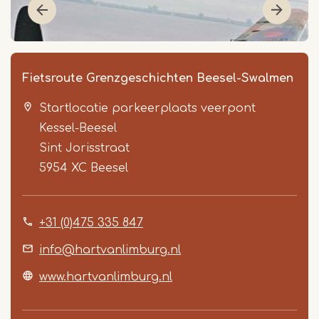
Fietsroute Grenzgeschichten Beesel-Swalmen
Startlocatie parkeerplaats veerpont
Kessel-Beesel
Sint Jorisstraat
5954 XC
Beesel
Item
+31 (0)475 335 847
1
of
info@hartvanlimburg.nl
5
www.hartvanlimburg.nl