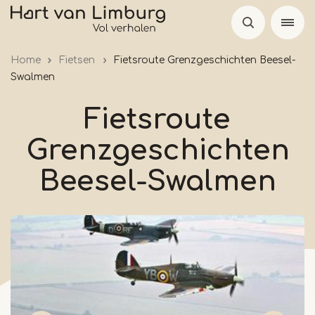
Overslaan
en
naar
Home
Fietsen
Fietsroute Grenzgeschichten Beesel-
de
Swalmen
inhoud
gaan
Fietsroute
Grenzgeschichten
Beesel-Swalmen