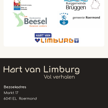
Bezoekadres
Markt 17
6041 EL Roermond