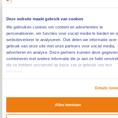
familie in de nacht of de komst van bevrijders.
Deze website maakt gebruik van cookies
Liever een papieren versie in handen? Je kunt de
We gebruiken cookies om content en advertenties te
Grenzgeschichten brochure
gratis bestellen. Of
personaliseren, om functies voor social media te bieden en 
download de gratis IZI Travel-app en open de
websiteverkeer te analyseren. Ook delen we informatie over 
route op je telefoon.
gebruik van onze site met onze partners voor social media,
adverteren en analyse. Deze partners kunnen deze gegeven
combineren met andere informatie die je aan ze hebt verstrek
die ze hebben verzameld op basis van je gebruik van hun
services.
Details tone
Alles toestaan