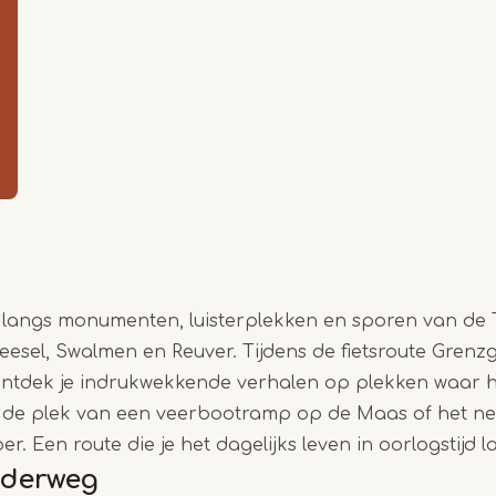
Item
1
of
5
er langs monumenten, luisterplekken en sporen van de
eesel, Swalmen en Reuver. Tijdens de fietsroute Grenz
ntdek je indrukwekkende verhalen op plekken waar h
ls de plek van een veerbootramp op de Maas of het n
 Een route die je het dagelijks leven in oorlogstijd l
nderweg