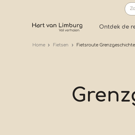
Overslaan
en
naar
Prima
Ontdek de r
de
inhoud
Home
Fietsen
Fietsroute Grenzgeschicht
gaan
Grenz