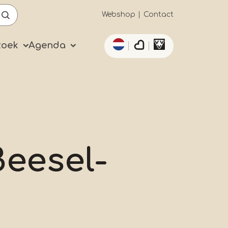
Secundaïre
Webshop
Contact
Aanvullende acties 
navigatie
zoek
Agenda
eesel-