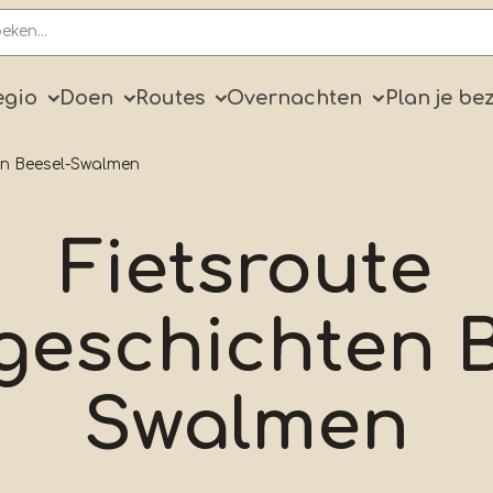
ry
egio
Doen
Routes
Overnachten
Plan je be
en Beesel-Swalmen
Fietsroute
geschichten B
Swalmen