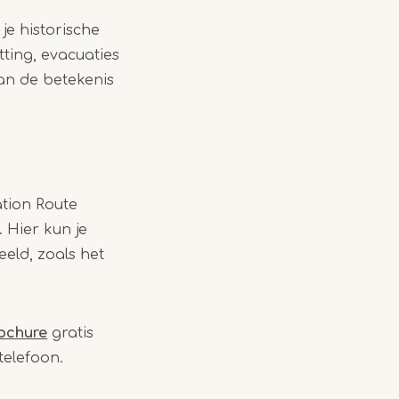
 je historische
tting, evacuaties
van de betekenis
ation Route
 Hier kun je
eeld, zoals het
ochure
gratis
telefoon.