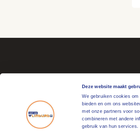
Deze website maakt gebru
We gebruiken cookies om c
Bezoekadres
bieden en om ons websitev
Markt 17
met onze partners voor so
6041 EL Roermond
combineren met andere info
gebruik van hun services.