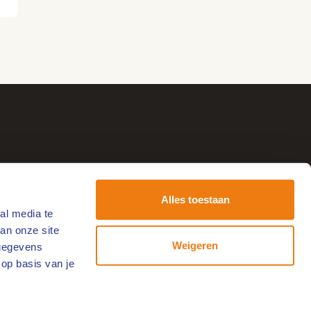
Alles toestaan
al media te
tvang de leukste uitjes!
an onze site
-
Weigeren
 gegevens
ailadres
 op basis van je