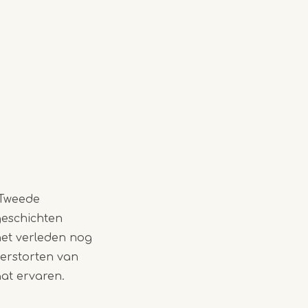
 Tweede
geschichten
et verleden nog
eerstorten van
aat ervaren.