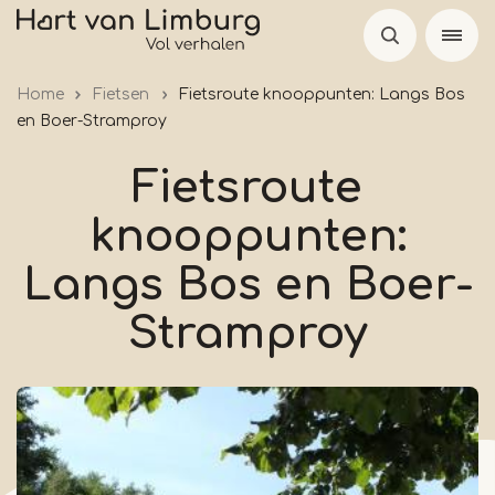
Overslaan
en
naar
Home
Fietsen
Fietsroute knooppunten: Langs Bos
de
en Boer-Stramproy
inhoud
gaan
Fietsroute
knooppunten:
Langs Bos en Boer-
Stramproy