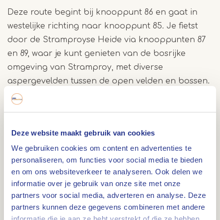
Deze route begint bij knooppunt 86 en gaat in
westelijke richting naar knooppunt 85. Je fietst
door de Stramproyse Heide via knooppunten 87
en 89, waar je kunt genieten van de bosrijke
omgeving van Stramproy, met diverse
aspergevelden tussen de open velden en bossen.
Vervolgens leidt de route je via knooppunten 90
en 91 door het centrum van Stramproy. Daarna
gaat het verder richting Tungelroy via
Deze website maakt gebruik van cookies
knooppunten 25, 26 en 93.
We gebruiken cookies om content en advertenties te
personaliseren, om functies voor social media te bieden
Tungelroyse beek
en om ons websiteverkeer te analyseren. Ook delen we
informatie over je gebruik van onze site met onze
Bij knooppunt 93 fiets je over de bekende
partners voor social media, adverteren en analyse. Deze
Tungelroyse beek, die zijn oorsprong heeft in
partners kunnen deze gegevens combineren met andere
België en uitmondt in de Maas. Terwijl je door het
informatie die je aan ze hebt verstrekt of die ze hebben