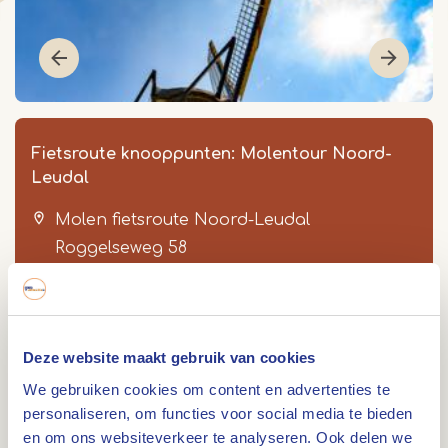
Fietsroute knooppunten: Molentour Noord-
Leudal
Molen fietsroute Noord-Leudal
Roggelseweg 58
6081 NP
Haelen
Item
Deze website maakt gebruik van cookies
1
of
We gebruiken cookies om content en advertenties te
Route
personaliseren, om functies voor social media te bieden
5
en om ons websiteverkeer te analyseren. Ook delen we