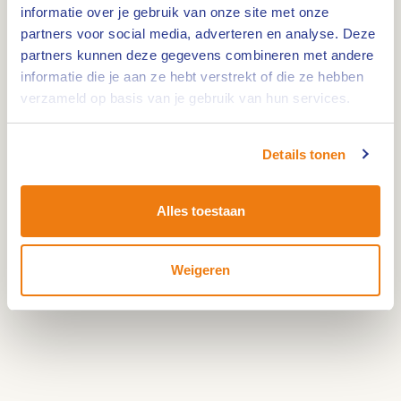
informatie over je gebruik van onze site met onze
partners voor social media, adverteren en analyse. Deze
Lengte: 41,6 km. Deze molenroute voert je door
partners kunnen deze gegevens combineren met andere
het prachtige vlakke natuurrijke landschap van
informatie die je aan ze hebt verstrekt of die ze hebben
Leudal langs maar liefst 6 molens.
verzameld op basis van je gebruik van hun services.
De omgeving is rijk aan molens. Zowel
windmolens als watermolens. Naast molens laat
Details tonen
deze route je ook de kernen Roggel-Nijken, Neer,
Buggenum, Horn, Haelen en Nunhem zien.
Alles toestaan
De route start bij het bezoekercentrum Leudal in
Haelen. De molens liggen niet aan de
Weigeren
knooppuntenroute maar wel vlakbij.