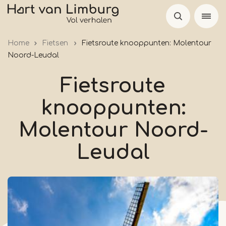
Overslaan
en
naar
Home
Fietsen
Fietsroute knooppunten: Molentour
de
Noord-Leudal
inhoud
gaan
Fietsroute
knooppunten:
Molentour Noord-
Leudal