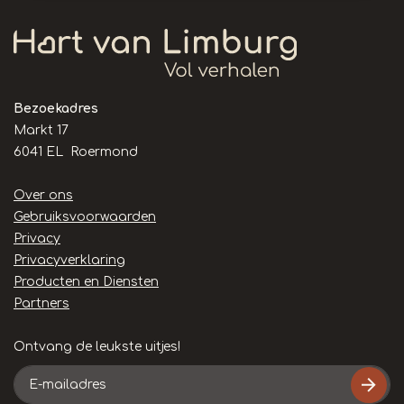
Bezoekadres
Markt 17
6041 EL Roermond
Handige
Over ons
links
Gebruiksvoorwaarden
Privacy
Privacyverklaring
Producten en Diensten
Partners
Ontvang de leukste uitjes!
E-
mailadres