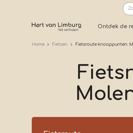
Overslaan
en
naar
Prima
Ontdek de r
de
inhoud
Home
Fietsen
Fietsroute knooppunten: 
gaan
Fiets
Molen