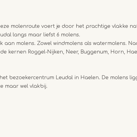
Item
Deze molenroute voert je door het prachtige vlakke na
1
dal langs maar liefst 6 molens.
of
jk aan molens. Zowel windmolens als watermolens. Na
5
k de kernen Roggel-Nijken, Neer, Buggenum, Horn, H
j het bezoekercentrum Leudal in Haelen. De molens lig
 maar wel vlakbij.