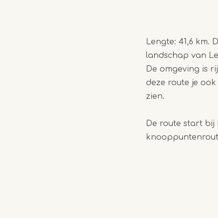
Lengte: 41,6 km. 
landschap van Leu
De omgeving is ri
deze route je oo
zien.
De route start bi
knooppuntenroute