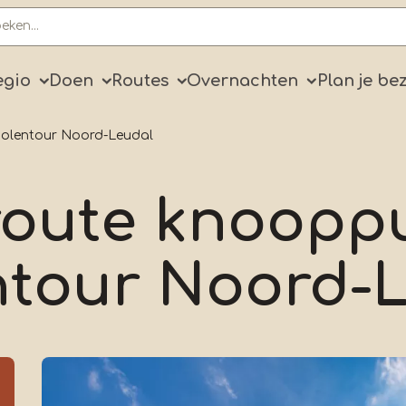
ry
egio
Doen
Routes
Overnachten
Plan je be
Molentour Noord-Leudal
route knoopp
tour Noord-