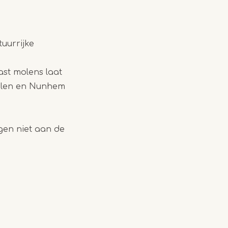
tuurrijke
ast molens laat
aelen en Nunhem
gen niet aan de