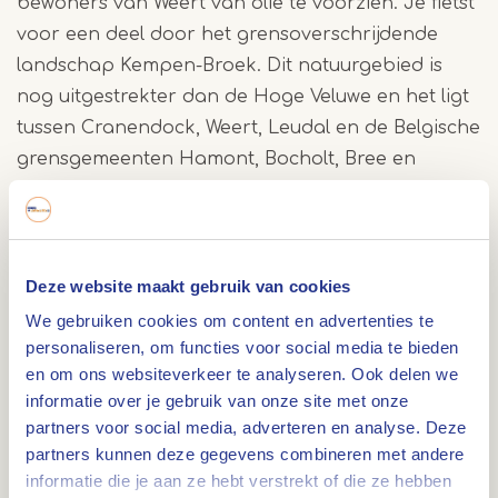
bewoners van Weert van olie te voorzien. Je fietst
voor een deel door het grensoverschrijdende
landschap Kempen-Broek. Dit natuurgebied is
nog uitgestrekter dan de Hoge Veluwe en het ligt
tussen Cranendock, Weert, Leudal en de Belgische
grensgemeenten Hamont, Bocholt, Bree en
Molenbeersel-Kinrooi. In 2014 werd de regio
rondom Weert verkozen tot Groenste regio ter
wereld.
Deze website maakt gebruik van cookies
Wat kun je onderweg tegenkomen?
We gebruiken cookies om content en advertenties te
personaliseren, om functies voor social media te bieden
Onderweg kom je genoeg mooie
en om ons websiteverkeer te analyseren. Ook delen we
bezienswaardigheden tegen die een bezoekje
informatie over je gebruik van onze site met onze
waard zijn. Veel van deze plekjes getuigen van het
partners voor social media, adverteren en analyse. Deze
partners kunnen deze gegevens combineren met andere
oude agrarische karakter van de streek zoals de
informatie die je aan ze hebt verstrekt of die ze hebben
oude monumentale langgevelboerderijen die zo