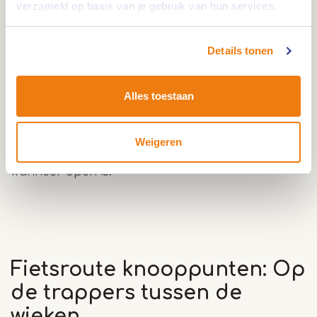
verzameld op basis van je gebruik van hun services.
kenmerkend zijn voor deze regio. Verder vind je
er wegkruisen, oude kapelletjes, negen
Details tonen
windmolens, drie watermolens en een
waterkrachtcentrale. Enkele van deze windmolens
zijn regelmatig geopend en ook nu nog vaak in
Alles toestaan
bedrijf. Wil je een van de molens bezoeken? Kijk
dan op de molenagenda van
Molenstichting
Weigeren
Weerterland
. Daar kun je zien welke molen
wanneer open is.
Fietsroute knooppunten: Op
de trappers tussen de
wieken