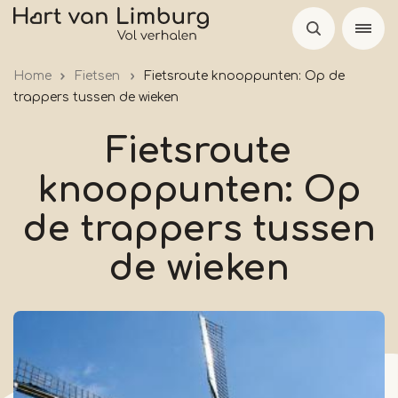
Overslaan
en
naar
Home
Fietsen
Fietsroute knooppunten: Op de
de
trappers tussen de wieken
inhoud
gaan
Fietsroute
knooppunten: Op
de trappers tussen
de wieken