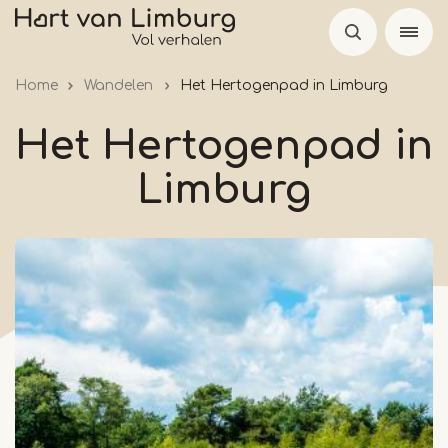
Overslaan
en
naar
Home
Wandelen
Het Hertogenpad in Limburg
de
inhoud
Het Hertogenpad in
gaan
Limburg