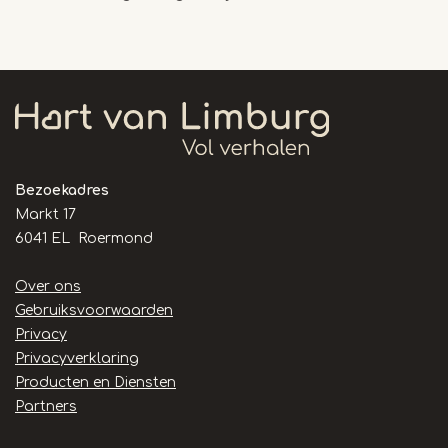
Bezoekadres
Markt 17
6041 EL Roermond
Handige
Over ons
links
Gebruiksvoorwaarden
Privacy
Privacyverklaring
Producten en Diensten
Partners