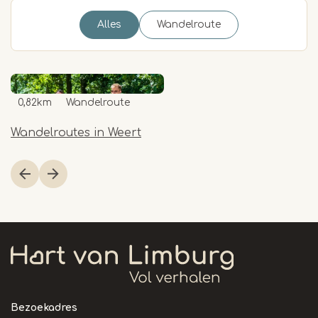
Alles
Wandelroute
0,82km
Wandelroute
Wandelroutes in Weert
Item
1
of
1
Bezoekadres