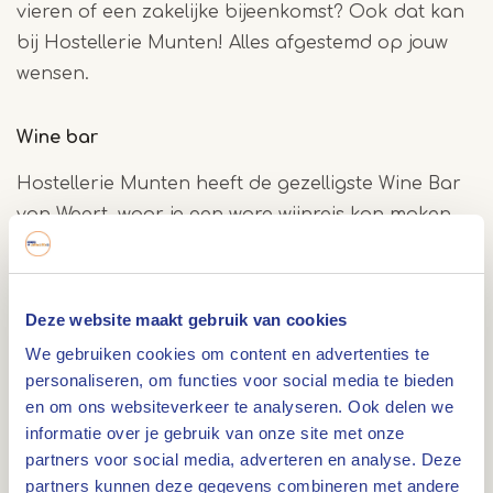
vieren of een zakelijke bijeenkomst? Ook dat kan
bij Hostellerie Munten! Alles afgestemd op jouw
wensen.
Wine bar
Hostellerie Munten heeft de gezelligste Wine Bar
van Weert, waar je een ware wijnreis kan maken.
De kaart is uitgebreid en gevarieerd, met meer
dan 30 verschillende wijnen erop. Uiteraard vind
je hier ook de mooiste wijnen uit de eigen
Deze website maakt gebruik van cookies
omgeving, zoals bijvoorbeeld de wijnen van
We gebruiken cookies om content en advertenties te
wijngoed Thorn.
personaliseren, om functies voor social media te bieden
en om ons websiteverkeer te analyseren. Ook delen we
Menukaart
informatie over je gebruik van onze site met onze
partners voor social media, adverteren en analyse. Deze
Bij Hostellerie Munten geniet je van een heerlijk 3-
partners kunnen deze gegevens combineren met andere