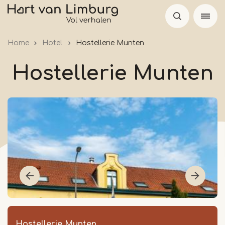
Overslaan
en
naar
Home
Hotel
Hostellerie Munten
de
inhoud
Hostellerie Munten
gaan
Hostellerie Munten