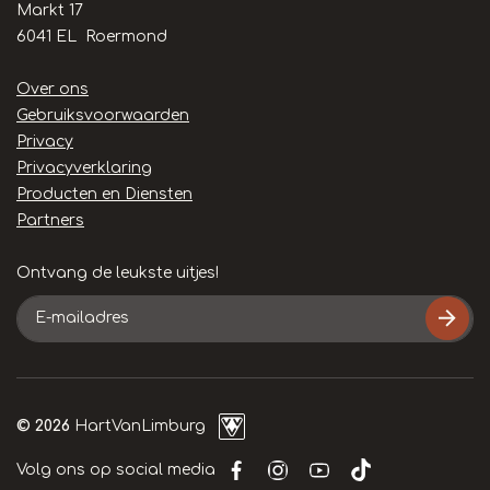
Markt 17
6041 EL Roermond
Handige
Over ons
links
Gebruiksvoorwaarden
Privacy
Privacyverklaring
Producten en Diensten
Partners
Ontvang de leukste uitjes!
E-
mailadres
© 2026
HartVanLimburg
Volg ons op social media