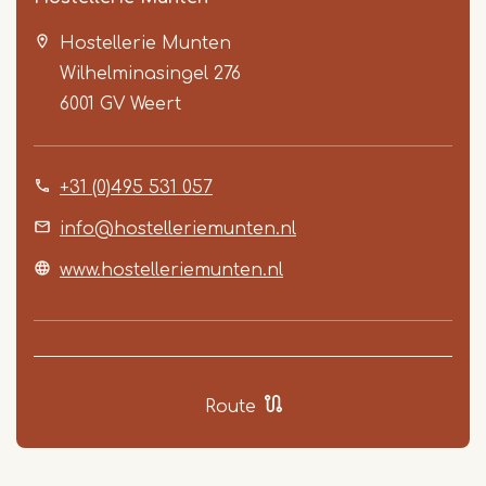
Hostellerie Munten
Wilhelminasingel 276
6001 GV
Weert
+31 (0)495 531 057
Item
1
info@hostelleriemunten.nl
of
www.hostelleriemunten.nl
4
Route