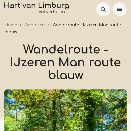
Overslaan
en
naar
Home
Wandelen
Wandelroute - IJzeren Man route
de
blauw
inhoud
gaan
Wandelroute -
IJzeren Man route
blauw