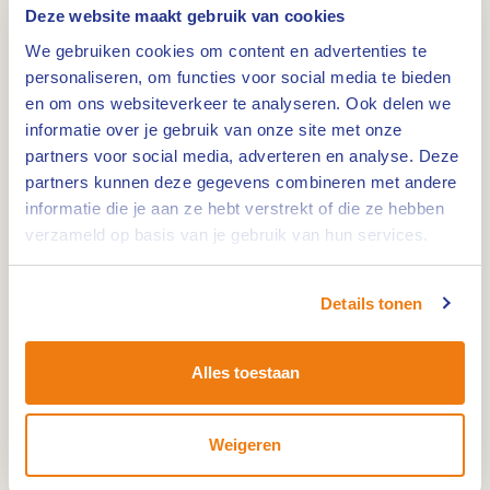
6006 SN
Weert
Deze website maakt gebruik van cookies
We gebruiken cookies om content en advertenties te
personaliseren, om functies voor social media te bieden
en om ons websiteverkeer te analyseren. Ook delen we
informatie over je gebruik van onze site met onze
Route
partners voor social media, adverteren en analyse. Deze
partners kunnen deze gegevens combineren met andere
informatie die je aan ze hebt verstrekt of die ze hebben
verzameld op basis van je gebruik van hun services.
Lengte: 2,9 km. Houd je van rustig wandelen langs
vennen met een flinke portie natuur, dan is de
Details tonen
IJzeren man route blauw zeer geschikt. Je
passeert onderweg 3 vennen en over mooie
paden geniet je van vele mooie bospassages.
Alles toestaan
In het wandelgebied de IJzeren Man is recreatie
en natuur innig met elkaar verbonden. Het
Weigeren
grootste deel van dit veelzijdige gebied bestaat