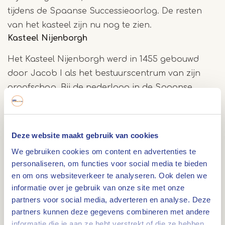
tijdens de Spaanse Successieoorlog. De resten
van het kasteel zijn nu nog te zien.
Kasteel Nijenborgh
Het Kasteel Nijenborgh werd in 1455 gebouwd
door Jacob I als het bestuurscentrum van zijn
graafschap. Bij de nederlaag in de Spaanse
Successieoorlog in 1702 werd het kasteel gesloopt
tot een hoogte van circa 4 meter. Daarmee kwam
een eind aan de betekenis van Weert als
Deze website maakt gebruik van cookies
vestingstad. In de 19e eeuw bouwde burgemeester
We gebruiken cookies om content en advertenties te
Louis Beerenbroek op de fundamenten van een
personaliseren, om functies voor social media te bieden
hoektoren het huidige herenhuis.
en om ons websiteverkeer te analyseren. Ook delen we
informatie over je gebruik van onze site met onze
partners voor social media, adverteren en analyse. Deze
Kasteelpark
partners kunnen deze gegevens combineren met andere
In het kader van de totale vernieuwing van het
informatie die je aan ze hebt verstrekt of die ze hebben