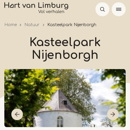
Overslaan
en
naar
Home
Natuur
Kasteelpark Nijenborgh
de
inhoud
Kasteelpark
gaan
Nijenborgh