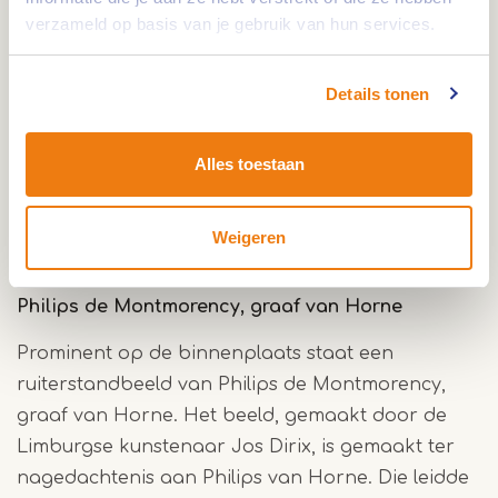
verzameld op basis van je gebruik van hun services.
park zijn er nieuwe bruggen geplaatst die de
verbinding vormen tussen het Kasteelpark, de
Kasteelsingel en de voorburcht. Deze bruggen
Details tonen
maken het mogelijk dat wandelaars op de
voormalige voorburcht en langs de historische
Alles toestaan
muur kunnen wandelen. Hiermee wordt het park
breed toegankelijk en wordt de voorburcht
Weigeren
volledig bij het park betrokken.
Philips de Montmorency, graaf van Horne
Prominent op de binnenplaats staat een
ruiterstandbeeld van Philips de Montmorency,
graaf van Horne. Het beeld, gemaakt door de
Limburgse kunstenaar Jos Dirix, is gemaakt ter
nagedachtenis aan Philips van Horne. Die leidde