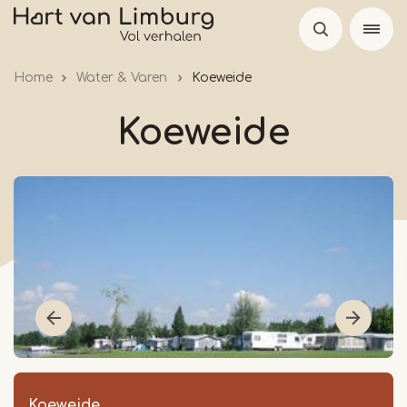
Overslaan
en
naar
Home
Water & Varen
Koeweide
de
inhoud
Koeweide
gaan
Koeweide