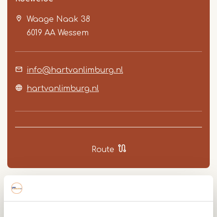
Waage Naak 38
6019 AA
Wessem
info@hartvanlimburg.nl
Item
hartvanlimburg.nl
1
of
2
Route
Bij recreatieplas de Koeweide is een werkhaven en
grinddepot aangelegd waar nog tot zeker in 2025