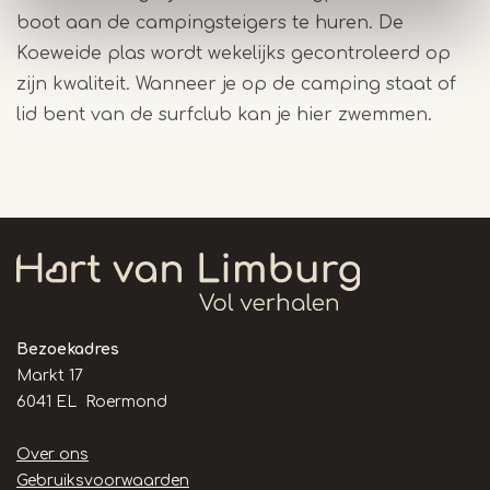
boot aan de campingsteigers te huren. De
Koeweide plas wordt wekelijks gecontroleerd op
zijn kwaliteit. Wanneer je op de camping staat of
lid bent van de surfclub kan je hier zwemmen.
Bezoekadres
Markt 17
6041 EL Roermond
Handige
Over ons
links
Gebruiksvoorwaarden