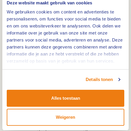
Deze website maakt gebruik van cookies
zand- en grind worden verwerkt.
We gebruiken cookies om content en advertenties te
Aan deze plas ligt ook
Jachthaven de Koeweide
personaliseren, om functies voor social media te bieden
met een aanlegsteiger en trailerhelling. Er zijn 640
en om ons websiteverkeer te analyseren. Ook delen we
ligplaatsen en deze haven kent alle
informatie over je gebruik van onze site met onze
voorzieningen die u van een luxe jachthaven mag
partners voor social media, adverteren en analyse. Deze
verwachten. Vanuit de haven kunt u gebruik
partners kunnen deze gegevens combineren met andere
informatie die je aan ze hebt verstrekt of die ze hebben
maken van uitstekende invaar- en
verzameld op basis van je gebruik van hun services.
manoeuvreermogelijkheden. Ook is er een
afgesloten parkeerplaats aanwezig. Jachthaven
de Koeweide is het hele jaar geopend waardoor je
Details tonen
ook in de winter op je boot kan verblijven. Verder
ligt er ook het restaurant
The Beacon
.
Alles toestaan
Naast een jachthaven heeft de Koeweide ook een
Weigeren
watersportcamping
met tachtig plaatsen en
tevens de mogelijkheid om een ligplaats voor uw