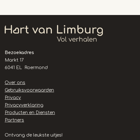
Bezoekadres
Markt 17
6041 EL Roermond
Handige
Over ons
links
Gebruiksvoorwaarden
Privacy
Privacyverklaring
Producten en Diensten
Partners
Ontvang de leukste uitjes!