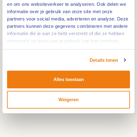
en om ons websiteverkeer te analyseren. Ook delen we
Tijdens de tocht is er gelegenheid voor een hapje
informatie over je gebruik van onze site met onze
en drankje bij o.a. De Boshut (bezoekerscentrum
partners voor social media, adverteren en analyse. Deze
van De Meinweg) en Rijstal Venhof.
partners kunnen deze gegevens combineren met andere
informatie die je aan ze hebt verstrekt of die ze hebben
Deel jouw liefde:
#hartvanlimburg
verzameld op basis van je gebruik van hun services.
Details tonen
Alles toestaan
Weigeren