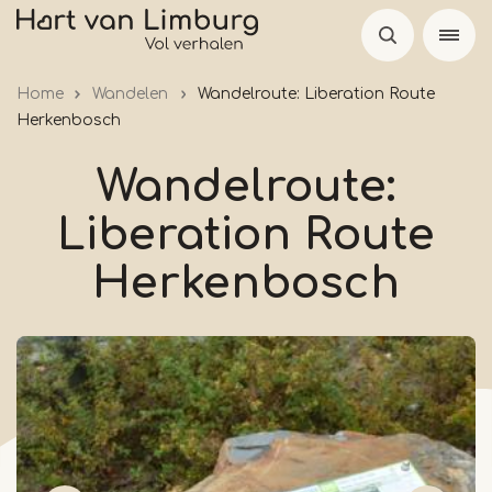
Overslaan
en
naar
Home
Wandelen
Wandelroute: Liberation Route
de
Herkenbosch
inhoud
gaan
Wandelroute:
Liberation Route
Herkenbosch