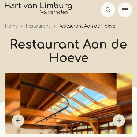
Overslaan
en
naar
Home
Restaurant
Restaurant Aan de Hoeve
de
inhoud
Restaurant Aan de
gaan
Hoeve