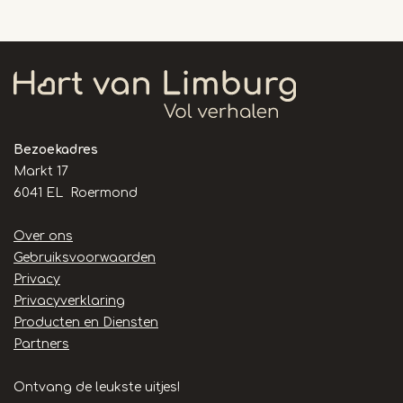
Bezoekadres
Markt 17
6041 EL Roermond
Handige
Over ons
links
Gebruiksvoorwaarden
Privacy
Privacyverklaring
Producten en Diensten
Partners
Ontvang de leukste uitjes!