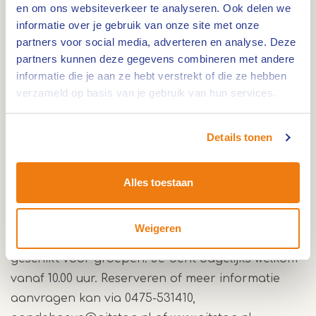
en om ons websiteverkeer te analyseren. Ook delen we
informatie over je gebruik van onze site met onze
Limburgse smaken op het terras
partners voor social media, adverteren en analyse. Deze
partners kunnen deze gegevens combineren met andere
Bij Aan de Hoeve draait het om proeven en
informatie die je aan ze hebt verstrekt of die ze hebben
ontspannen. Op de kaart vind je Limburgse
verzameld op basis van je gebruik van hun services.
speciaalbieren en gerechten met lokale
ingrediënten. Dat maakt het restaurant een fijne
Details tonen
tussenstop tijdens een dag in de omgeving, maar
ook een prettige plek om langer te blijven zitten.
Alles toestaan
Ook geschikt voor groepen
Weigeren
Door de ruime opzet is Restaurant Aan de Hoeve
geschikt voor groepen. Je bent dagelijks welkom
vanaf 10.00 uur. Reserveren of meer informatie
aanvragen kan via 0475-531410,