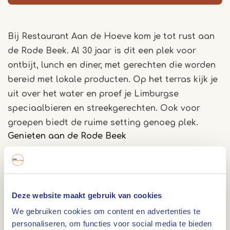
Bij Restaurant Aan de Hoeve kom je tot rust aan
de Rode Beek. Al 30 jaar is dit een plek voor
ontbijt, lunch en diner, met gerechten die worden
bereid met lokale producten. Op het terras kijk je
uit over het water en proef je Limburgse
speciaalbieren en streekgerechten. Ook voor
groepen biedt de ruime setting genoeg plek.
Genieten aan de Rode Beek
Neem plaats op het terras en laat de omgeving
het tempo bepalen. Terwijl de Rode Beek langs
het restaurant stroomt, kies je iets lekkers van de
Deze website maakt gebruik van cookies
kaart. Van een rustig ontbijt tot een uitgebreid
We gebruiken cookies om content en advertenties te
diner: de keuken werkt met producten uit de
personaliseren, om functies voor social media te bieden
streek.