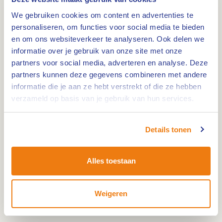
een ruime living en boven de slaapkamer tot de
We gebruiken cookies om content en advertenties te
luxe Sauna suites in de overhoekse toren van het
personaliseren, om functies voor social media te bieden
kasteel met eigen infrarood-sauna en whirlpool.
en om ons websiteverkeer te analyseren. Ook delen we
informatie over je gebruik van onze site met onze
partners voor social media, adverteren en analyse. Deze
Hoofdburcht
partners kunnen deze gegevens combineren met andere
informatie die je aan ze hebt verstrekt of die ze hebben
Voor groepen biedt Kasteel Daelenbroeck de
verzameld op basis van je gebruik van hun services.
Hoofdburcht met de Ridderzaal, de
Rentmeesterzaal en diverse 14e-eeuwse gewelven,
deze zijn geschikt voor feesten en bijeenkomsten
Details tonen
tot 450 personen. De Hoofdburcht heeft een
klassieke en stijlvolle ambiance. Of het nu gaat
Alles toestaan
om een personeelsfeest, een familiefeest of een
huwelijk, het kan allemaal.
Weigeren
Paarden