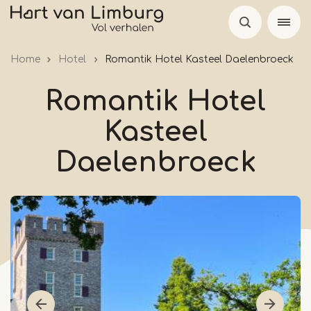
Overslaan
en
naar
Home
Hotel
Romantik Hotel Kasteel Daelenbroeck
de
inhoud
Romantik Hotel
gaan
Kasteel
Daelenbroeck