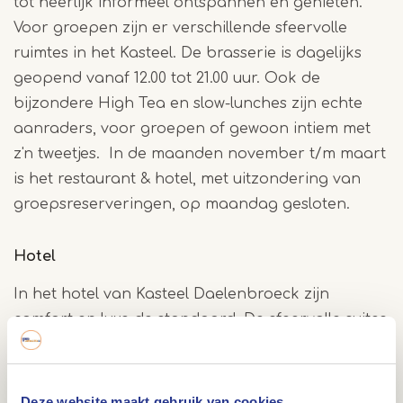
tot heerlijk informeel ontspannen en genieten.
Voor groepen zijn er verschillende sfeervolle
ruimtes in het Kasteel. De brasserie is dagelijks
geopend vanaf 12.00 tot 21.00 uur. Ook de
bijzondere High Tea en slow-lunches zijn echte
aanraders, voor groepen of gewoon intiem met
z'n tweetjes. In de maanden november t/m maart
is het restaurant & hotel, met uitzondering van
groepsreserveringen, op maandag gesloten.
Hotel
In het hotel van Kasteel Daelenbroeck zijn
comfort en luxe de standaard. De sfeervolle suites
zijn ruim opgezet en van alle gemakken voorzien.
Zo vind je op het landgoed verschillende type
hotelkamers; van de splitlevel kamers met onder
Deze website maakt gebruik van cookies