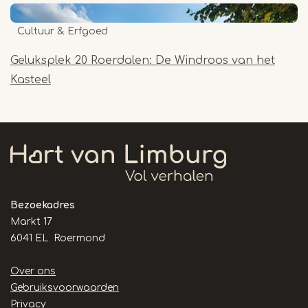
Cultuur & Erfgoed
Geluksplek 20 Roerdalen: De Windroos van het
Kasteel
Bezoekadres
Markt 17
6041 EL Roermond
Handige
Over ons
links
Gebruiksvoorwaarden
Privacy