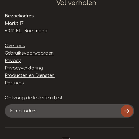
Bezoekadres
Markt 17
6041 EL Roermond
Handige
Over ons
links
Gebruiksvoorwaarden
Privacy
Privacyverklaring
Producten en Diensten
Partners
Ontvang de leukste uitjes!
E-
mailadres