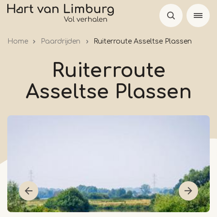
Overslaan
en
naar
Home
Paardrijden
Ruiterroute Asseltse Plassen
de
inhoud
Ruiterroute
gaan
Asseltse Plassen