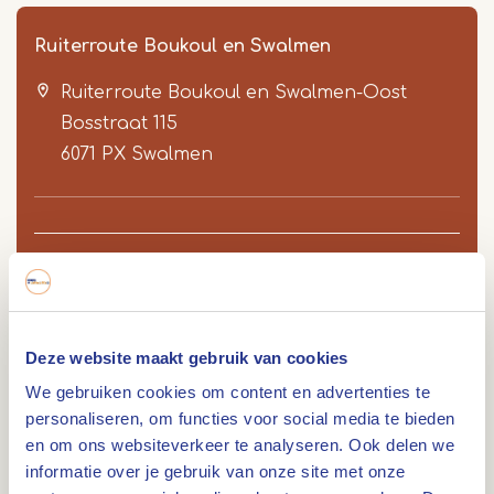
Ruiterroute Boukoul en Swalmen
Ruiterroute Boukoul en Swalmen-Oost
Bosstraat 115
6071 PX
Swalmen
Item
1
Route
of
7
Deze website maakt gebruik van cookies
We gebruiken cookies om content en advertenties te
Lengte: 14,5 km. Deze rustige en landelijke route
personaliseren, om functies voor social media te bieden
voert over veel onverharde paden en landwegen
en om ons websiteverkeer te analyseren. Ook delen we
door de bossen en landerijen rondom Boukoul en
informatie over je gebruik van onze site met onze
Swalmen.