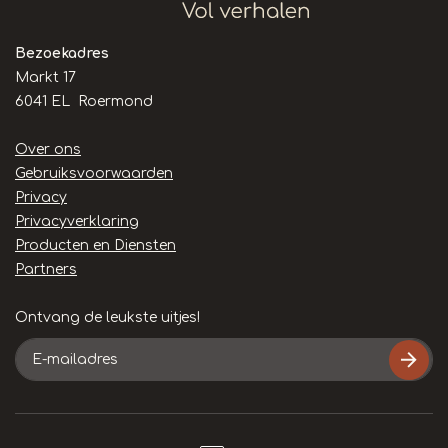
Bezoekadres
Markt 17
6041 EL Roermond
Handige
Over ons
links
Gebruiksvoorwaarden
Privacy
Privacyverklaring
Producten en Diensten
Partners
Ontvang de leukste uitjes!
E-
mailadres