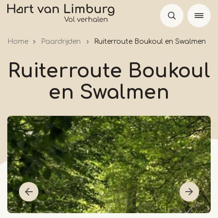
Overslaan
en
naar
Home
Paardrijden
Ruiterroute Boukoul en Swalmen
de
inhoud
Ruiterroute Boukoul
gaan
en Swalmen