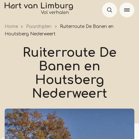
Overslaan
en
naar
Home
Paardrijden
Ruiterroute De Banen en
de
Houtsberg Nederweert
inhoud
gaan
Ruiterroute De
Banen en
Houtsberg
Nederweert