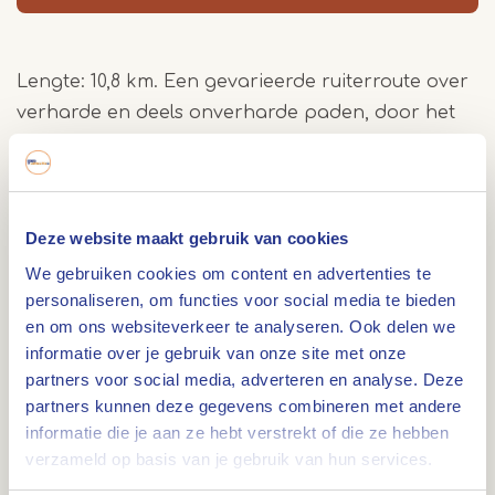
Lengte: 10,8 km. Een gevarieerde ruiterroute over
verharde en deels onverharde paden, door het
bosgebied de Houtsberg en langs het
waardevolle natuurgebied de Banen.
Deze route voert je door een afwisselend
landschap tussen Weert en Nederweert. Je rijdt
Deze website maakt gebruik van cookies
door de bossen van de Houtsberg en langs de
We gebruiken cookies om content en advertenties te
rand van de Banen en Sarsven, vennen met een
personaliseren, om functies voor social media te bieden
en om ons websiteverkeer te analyseren. Ook delen we
rijke geschiedenis van turfwinning en een unieke
informatie over je gebruik van onze site met onze
venflora die tegenwoordig tot de Natura 2000-
partners voor social media, adverteren en analyse. Deze
gebieden behoort. Onderweg passeer je rustige
partners kunnen deze gegevens combineren met andere
bospaden, open weilanden en waterpartijen —
informatie die je aan ze hebt verstrekt of die ze hebben
een mooie combinatie van bos- en veengebied
verzameld op basis van je gebruik van hun services.
op relatief korte afstand van elkaar.