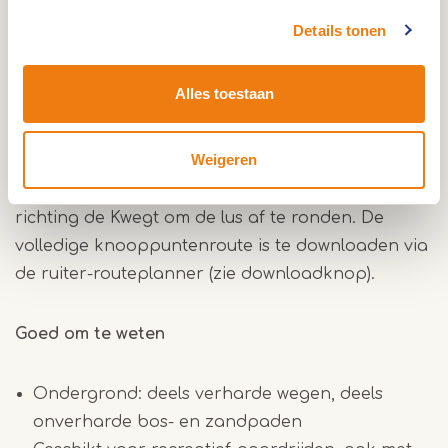
Details tonen
Start- en parkeerlocatie
Parkeer de auto met trailer bij parkeerplaats
Alles toestaan
Kwegt, Nederweert-Eind (6034 ST). Vanaf hier rijd
je via knooppunt 41 de route in en volg je de
Weigeren
knooppunten richting 43 en 44. Aan het einde
van de route, bij knooppunt 40, rijd je terug
richting de Kwegt om de lus af te ronden. De
volledige knooppuntenroute is te downloaden via
de ruiter-routeplanner (zie downloadknop).
Goed om te weten
Ondergrond: deels verharde wegen, deels
onverharde bos- en zandpaden