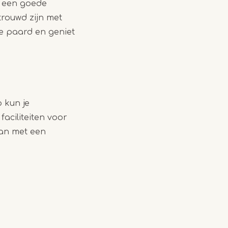
n een goede
trouwd zijn met
je paard en geniet
 kun je
aciliteiten voor
dan met een