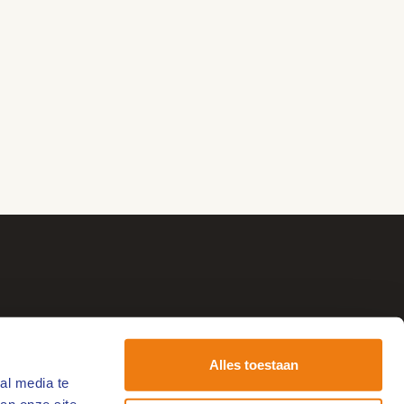
Alles toestaan
al media te
tvang de leukste uitjes!