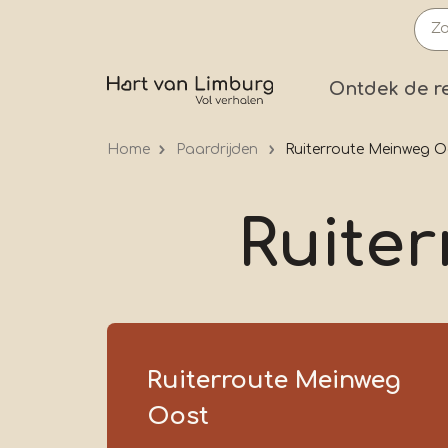
Overslaan
en
naar
Prima
Ontdek de r
de
inhoud
Home
Paardrijden
Ruiterroute Meinweg O
gaan
Ruite
Ruiterroute Meinweg
Oost