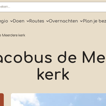
ry
egio
Doen
Routes
Overnachten
Plan je be
e Meerdere kerk
Jacobus de Me
kerk