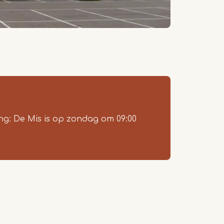
ing: De Mis is op zondag om 09:00