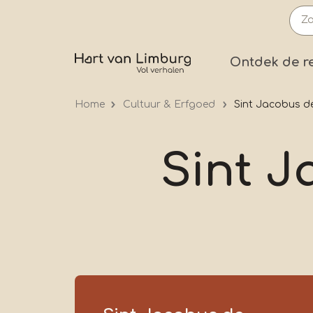
Overslaan
en
naar
Prima
Ontdek de r
de
inhoud
Home
Cultuur & Erfgoed
Sint Jacobus d
gaan
Sint 