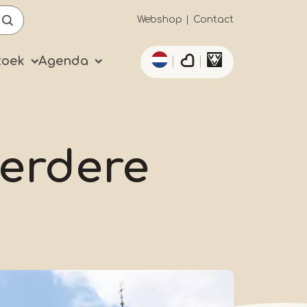
Secundaïre
Webshop
Contact
Aanvullende acties 
navigatie
zoek
Agenda
erdere