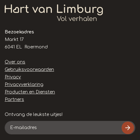
Bezoekadres
Markt 17
6041 EL Roermond
Handige
Over ons
links
Gebruiksvoorwaarden
Privacy
Privacyverklaring
Producten en Diensten
Partners
Ontvang de leukste uitjes!
E-
mailadres