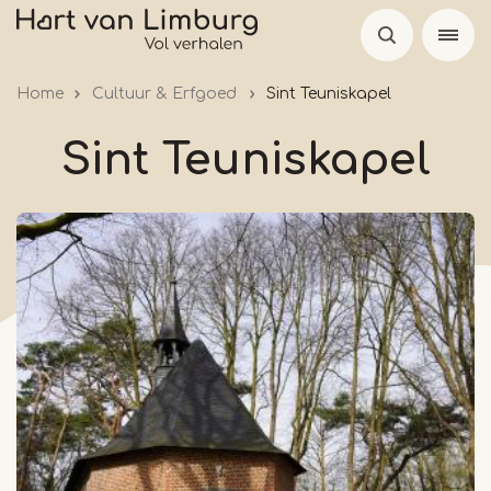
Overslaan
en
naar
Home
Cultuur & Erfgoed
Sint Teuniskapel
de
inhoud
Sint Teuniskapel
gaan