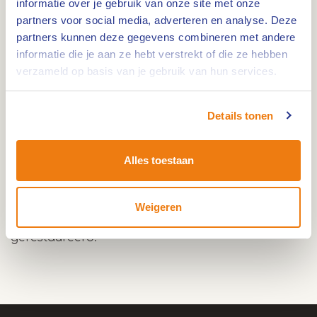
informatie over je gebruik van onze site met onze
partners voor social media, adverteren en analyse. Deze
partners kunnen deze gegevens combineren met andere
informatie die je aan ze hebt verstrekt of die ze hebben
De Sint Teuniskapel, ook wel bekend als de St.-
verzameld op basis van je gebruik van hun services.
Antoniuskapel, bevindt zich in de wijk Altweert in
Weert. De kapel is een Rijksmonument. De
Details tonen
bakstenen kapel werd gebouwd in 1723 en werd in
1826 grotendeels herbouwd.
De kapel is fraai gelegen in de wijk Altweert en
Alles toestaan
wordt omgeven door groen. Het is een forse
driezijdig gesloten kapel met dakruiter en een
Weigeren
puntgevel. In 1978 is de kapel grondig
gerestaureerd.